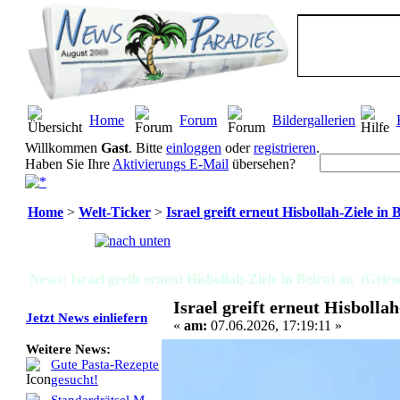
Home
Forum
Bildergallerien
Willkommen
Gast
. Bitte
einloggen
oder
registrieren
.
Haben Sie Ihre
Aktivierungs E-Mail
übersehen?
Home
>
Welt-Ticker
>
Israel greift erneut Hisbollah-Ziele in 
Seiten:
[
1
]
News: Israel greift erneut Hisbollah-Ziele in Beirut an (Gele
Israel greift erneut Hisbollah
Jetzt News einliefern
«
am:
07.06.2026, 17:19:11 »
Weitere News:
Gute Pasta-Rezepte
gesucht!