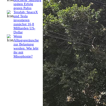
bescherte Salzburg
späten Erfolg
gegen Pafos
Terafab: SpaceX
und Tesla
investieren
zunächst 16,8
Milliarden US-
Dollar
Wenn
Alltagsgeräusche
zur Belastung
werden: Wie lebt
ihr mit
Misophonie?