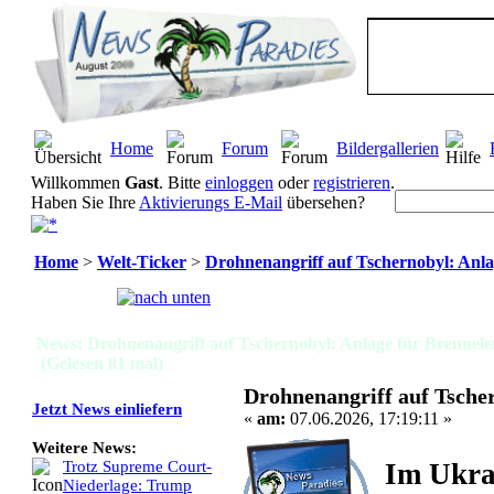
Home
Forum
Bildergallerien
Willkommen
Gast
. Bitte
einloggen
oder
registrieren
.
Haben Sie Ihre
Aktivierungs E-Mail
übersehen?
Home
>
Welt-Ticker
>
Drohnenangriff auf Tschernobyl: Anla
Seiten:
[
1
]
News: Drohnenangriff auf Tschernobyl: Anlage für Brennele
(Gelesen 81 mal)
Drohnenangriff auf Tsche
Jetzt News einliefern
«
am:
07.06.2026, 17:19:11 »
Weitere News:
Im Ukra
Trotz Supreme Court-
Niederlage: Trump