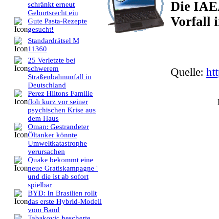
Die IAE
schränkt erneut
Geburtsrecht ein
Vorfall 
Gute Pasta-Rezepte
gesucht!
Standardrätsel M
11360
25 Verletzte bei
schwerem
Quelle:
ht
Straßenbahnunfall in
Deutschland
Perez Hiltons Familie
floh kurz vor seiner
psychischen Krise aus
dem Haus
Oman: Gestrandeter
Öltanker könnte
Umweltkatastrophe
verursachen
Quake bekommt eine
neue Gratiskampagne '
und die ist ab sofort
spielbar
BYD: In Brasilien rollt
das erste Hybrid-Modell
vom Band
Tabakovic bescherte