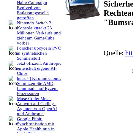
Sicherhe
Halo: Campaign
Evolved von
Rechtea
Entlassungswelle
getroffen
"Bumsra
Nintendo Switch 2:
Konsole knackt 23
Millionen Verkäufe und
zieht am GameCube
vorbei
Forscher upcyceln PVC
Quelle:
ht
in synthetischen
Schmierstoff
Jetzt offiziell: Anthropic
entwickelt eigene KI-
Chips
heise+ | KI ohne Cloud:
So nutzen Sie AMD
Lemonade auf Ryzen-
Prozessoren
Muse Code: Metas
Antwort auf Coding-
Agenten von OpenAI
und Anthropic
Google Fitbit:
Synchronisation mit
Apple Health nun in