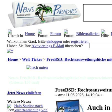
Home
Forum
Bildergallerien
Willkommen
Gast
. Bitte
einloggen
oder
registrieren
.
Haben Sie Ihre
Aktivierungs E-Mail
übersehen?
Home
>
Welt-Ticker
>
FreeBSD: Rechteausweitungslücke m
Seiten:
[
1
]
News: FreeBSD: Rechteausweitungslücke mit augenzwink
(Gelesen 156 mal)
FreeBSD: Rechteausweit
Jetzt News einliefern
«
am:
11.06.2026, 14:19:04 »
Weitere News:
Auch in
Halo Studios nach
Veröffentlichung von