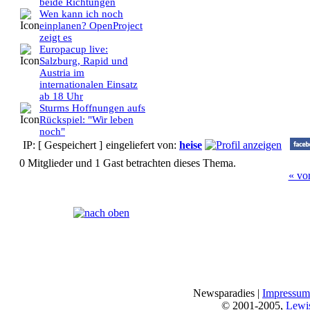
beide Richtungen
Wen kann ich noch
einplanen? OpenProject
zeigt es
Europacup live:
Salzburg, Rapid und
Austria im
internationalen Einsatz
ab 18 Uhr
Sturms Hoffnungen aufs
Rückspiel: "Wir leben
noch"
IP: [ Gespeichert ]
eingeliefert von:
heise
0 Mitglieder und 1 Gast betrachten dieses Thema.
« vo
Seiten:
[
1
]
Newsparadies |
Impressum
© 2001-2005,
Lewi