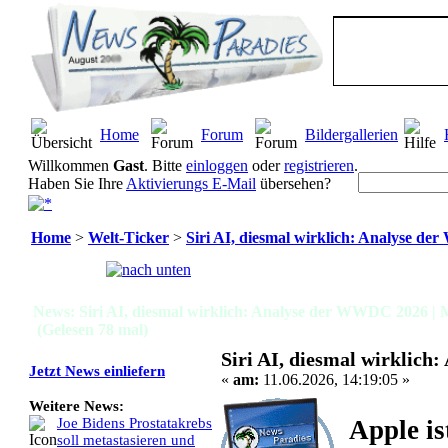
Home
Forum
Bildergallerien
Willkommen
Gast
. Bitte
einloggen
oder
registrieren
.
Haben Sie Ihre
Aktivierungs E-Mail
übersehen?
Home
>
Welt-Ticker
>
Siri AI, diesmal wirklich: Analyse d
Seiten:
[
1
]
News: Siri AI, diesmal wirklich: Analyse der WWDC 2026 | 
(Gelesen 78 mal)
Siri AI, diesmal wirklic
Jetzt News einliefern
«
am:
11.06.2026, 14:19:05 »
Weitere News:
Apple is
Joe Bidens Prostatakrebs
soll metastasieren und