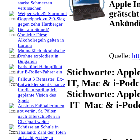
Apple In
starke Schmerzen
verursachen
grätscht
Weiper schießt Sturm mit
Doppelpack zu 2:0-Sieg
Ankündi
gegen zehn Hartberger
Bier am Strand?
Vorsicht: Diese
Alkoholregeln gelten in
Europa
Mutmaßlich ukrainische
Quelle:
ht
Drohne explodiert in
Bulgarien
Paris führt Helmpflicht
Stichworte: Apple
für E-Roller-Fahrer ein
Fallout 3 Remaster: Ex-
IT, Mac & i-Podca
Entwickler sieht Chance
für die ursprünglich
Stichworte: Appl
geplante Vision des
Spiels
IT Mac & i-Podc
Austrias Fußballerinnen
souverän, St. Pölten
nach Elferschießen in
CL-Quali weiter
Schüsse an Schule in
Thailand: Zahl der Toten
auf acht gestiegen