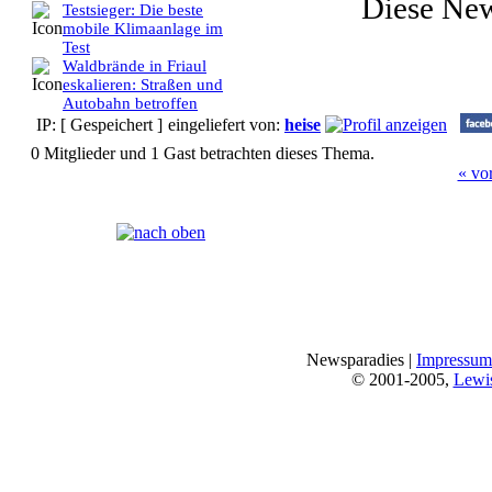
Diese Ne
Testsieger: Die beste
mobile Klimaanlage im
Test
Waldbrände in Friaul
eskalieren: Straßen und
Autobahn betroffen
IP: [ Gespeichert ]
eingeliefert von:
heise
0 Mitglieder und 1 Gast betrachten dieses Thema.
« vo
Seiten:
[
1
]
Newsparadies |
Impressum
© 2001-2005,
Lewi