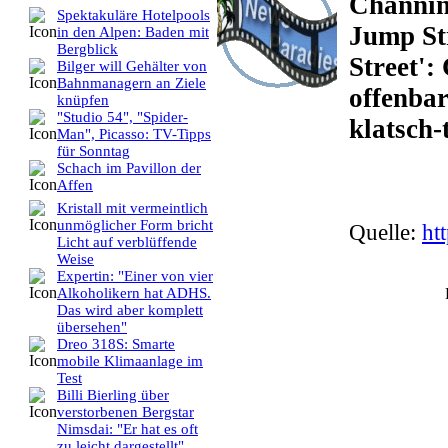
Channin
Spektakuläre Hotelpools
Jump St
in den Alpen: Baden mit
Bergblick
Street'
Bilger will Gehälter von
Bahnmanagern an Ziele
offenbar
knüpfen
"Studio 54", "Spider-
klatsch-
Man", Picasso: TV-Tipps
für Sonntag
Schach im Pavillon der
Affen
Kristall mit vermeintlich
unmöglicher Form bricht
Quelle:
ht
Licht auf verblüffende
Weise
Expertin: "Einer von vier
Alkoholikern hat ADHS.
Das wird aber komplett
übersehen"
Dreo 318S: Smarte
mobile Klimaanlage im
Test
Billi Bierling über
verstorbenen Bergstar
Nimsdai: "Er hat es oft
zu leicht dargestellt"