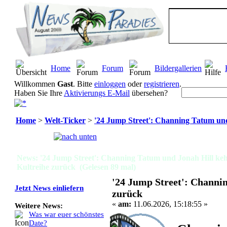
Home
Forum
Bildergallerien
Willkommen
Gast
. Bitte
einloggen
oder
registrieren
.
Haben Sie Ihre
Aktivierungs E-Mail
übersehen?
Home
>
Welt-Ticker
>
'24 Jump Street': Channing Tatum und
Seiten:
[
1
]
News: '24 Jump Street': Channing Tatum und Jonah Hill keh
Kultreihe zurück (Gelesen 89 mal)
'24 Jump Street': Channi
Jetzt News einliefern
zurück
«
am:
11.06.2026, 15:18:55 »
Weitere News:
Was war euer schönstes
Date?