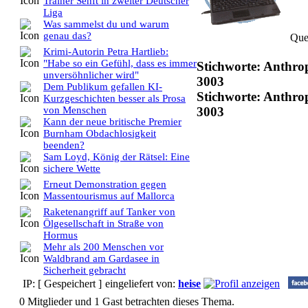
Trainer Senft in zweiter Deutscher
Liga
Was sammelst du und warum
genau das?
Que
Krimi-Autorin Petra Hartlieb:
"Habe so ein Gefühl, dass es immer
Stichworte: Anthrop
unversöhnlicher wird"
3003
Dem Publikum gefallen KI-
Stichworte: Anthro
Kurzgeschichten besser als Prosa
3003
von Menschen
Kann der neue britische Premier
Burnham Obdachlosigkeit
beenden?
Sam Loyd, König der Rätsel: Eine
sichere Wette
Erneut Demonstration gegen
Massentourismus auf Mallorca
Raketenangriff auf Tanker von
Ölgesellschaft in Straße von
Hormus
Mehr als 200 Menschen vor
Waldbrand am Gardasee in
Sicherheit gebracht
IP: [ Gespeichert ]
eingeliefert von:
heise
0 Mitglieder und 1 Gast betrachten dieses Thema.