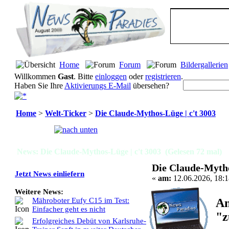
Home
Forum
Bildergallerien
Willkommen
Gast
. Bitte
einloggen
oder
registrieren
.
Haben Sie Ihre
Aktivierungs E-Mail
übersehen?
Home
>
Welt-Ticker
>
Die Claude-Mythos-Lüge | c't 3003
Seiten:
[
1
]
News: Die Claude-Mythos-Lüge | c't 3003 (Gelesen 72 mal)
Die Claude-Mytho
Jetzt News einliefern
«
am:
12.06.2026, 18:1
Weitere News:
An
Mähroboter Eufy C15 im Test:
Einfacher geht es nicht
"z
Erfolgreiches Debüt von Karlsruhe-