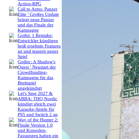
Action-RPG
Call to Arms: Panzer
Elite ' Großes Update
bringt neue Panzer
und das Finale der
Kampagne
Gothic 1 Remake:
Entwickler kündigen
heiß ersehnte Features
an und teasern neues
Spiel
Gothic: A Shadow's
Quest ' Neustart der
Crowdfunding-
Kampagne für das
Brettspiel
angekündigt
Let's Sing 2027 &
ABBA: THQ Nordic
kündigt gleich zwei
Karaoke-Spiele für
PS5 und Switch 2 an
Way of the Hunter 2:
Finale Version 1.0
und Konsolen-
Fassungen haben ein