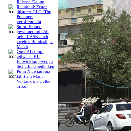
Release-Datum
Reanimal: Erster
düsterer DLC "The
Prisoner"
veröffentlicht
Sturm-Frauen
gewinnen mit 2:0
beim LASK auch
zweites Bundesliga-
Match
OpenAI stoppt
teilweise KI-
Entwicklung wegen
Sicherheitsbedenken
Polin Niewiadoma
fährt am Mont
Ventoux ins Gelbe
Trikot