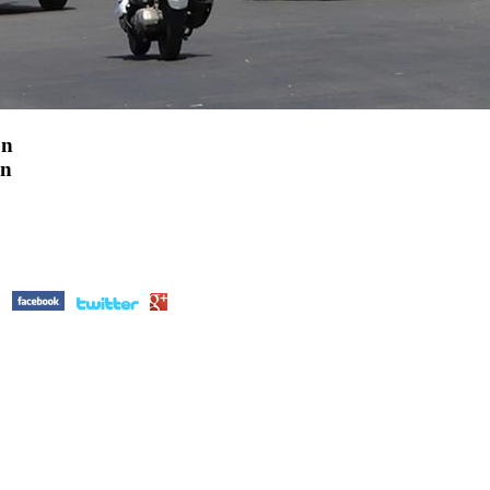
on
on