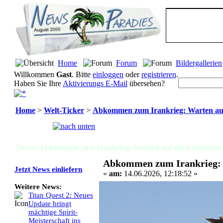
Home
Forum
Bildergallerien
Willkommen
Gast
. Bitte
einloggen
oder
registrieren
.
Haben Sie Ihre
Aktivierungs E-Mail
übersehen?
Home
>
Welt-Ticker
>
Abkommen zum Irankrieg: Warten auf
Seiten:
[
1
]
News: Abkommen zum Irankrieg: Warten auf die Entscheidu
Abkommen zum Irankrieg: W
Jetzt News einliefern
«
am:
14.06.2026, 12:18:52 »
Weitere News:
Titan Quest 2: Neues
Update bringt
mächtige Spirit-
Meisterschaft ins