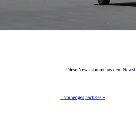
Diese News stammt aus dem
NewsP
« vorheriges
nächstes »