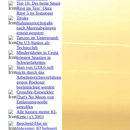
Top 10: Der beste Smart
Ring im Test ' Oura
Ring 5 ist Testsieger
Tiroler
Hahntennjochstraße
nach Murenabgängen
erneut gesperrt
Tanzen im Untergrund:
Die U3-Station als
Technoclub
Minderjährige in Ceuta
bringen Spanien in
Schwierigkeiten
Start von GTA 6 soll
nicht durch das
Arbeitsgerichtsverfahren
gegen Rockstar
beeinträchtig werden
Crossfire-Entwickler
That's No Moon von
Entlassungswelle
getroffen
Alle hassen meine KI-
Kette | c't 3003
Bescheid-Flut im
Jobcenter: KI befeuert