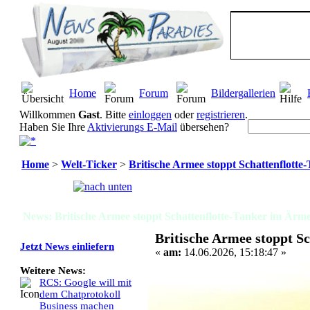
Home
Forum
Bildergallerien
Willkommen
Gast
. Bitte
einloggen
oder
registrieren
.
Haben Sie Ihre
Aktivierungs E-Mail
übersehen?
Home
>
Welt-Ticker
>
Britische Armee stoppt Schattenflott
Seiten:
[
1
]
News: Britische Armee stoppt Schattenflotte-Tanker im Ärme
Britische Armee stoppt S
Jetzt News einliefern
«
am:
14.06.2026, 15:18:47 »
Weitere News:
RCS: Google will mit
dem Chatprotokoll
Business machen