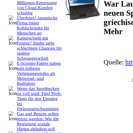
War Lau
Millionen-Erpressung
von Cloud-Kunden
neuen Sp
schuldig
Überhitzt? Japanische
griechis
Firma bietet
Kühlschränke für
Mehr
Menschen an
Kaiserschnitt mit
Folgen? Studie sieht
schlechtere Chancen für
spätere
Schwangerschaft
Quelle:
ht
E-Scooter-Fahrer haben
teils höheres
Verletzungsrisiko als
Motorrad- und
Radfahrer
Wenn das Sportbecken
zu voll wird: Fünf Profi-
Tipps für den Einstieg
ins
Freiwasserschwimmen
Gas und Benzin sollen
teurer werden: Wie die
Regierung soziale
Härten abfedern will