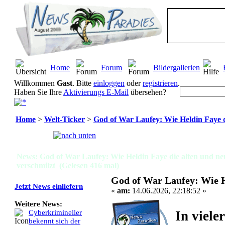
Home
Forum
Bildergallerien
Willkommen
Gast
. Bitte
einloggen
oder
registrieren
.
Haben Sie Ihre
Aktivierungs E-Mail
übersehen?
Home
>
Welt-Ticker
>
God of War Laufey: Wie Heldin Faye d
Seiten:
[
1
]
News: God of War Laufey: Wie Heldin Faye die alten und n
verschmilzt (Gelesen 416 mal)
God of War Laufey: Wie H
Jetzt News einliefern
«
am:
14.06.2026, 22:18:52 »
Weitere News:
In viele
Cyberkrimineller
bekennt sich der