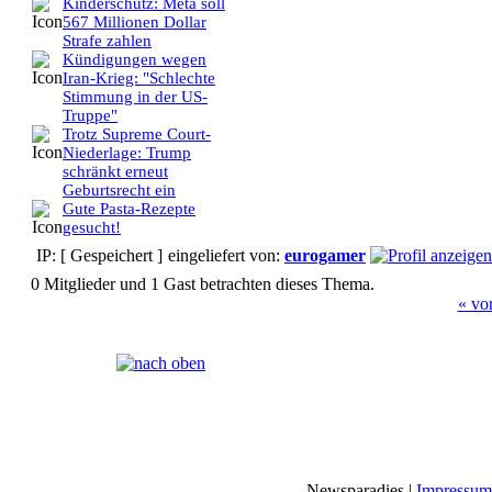
Kinderschutz: Meta soll
567 Millionen Dollar
Strafe zahlen
Kündigungen wegen
Iran-Krieg: "Schlechte
Stimmung in der US-
Truppe"
Trotz Supreme Court-
Niederlage: Trump
schränkt erneut
Geburtsrecht ein
Gute Pasta-Rezepte
gesucht!
IP: [ Gespeichert ]
eingeliefert von:
eurogamer
0 Mitglieder und 1 Gast betrachten dieses Thema.
« vo
Seiten:
[
1
]
Newsparadies |
Impressum