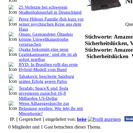
Ni
25 Verletzte bei schwerem
Straßenbahnunfall in Deutschland
Perez Hiltons Familie floh kurz vor
Que
seiner psychischen Krise aus dem
Haus
Oman: Gestrandeter Öltanker
Stichworte: Amazon, 
könnte Umweltkatastrophe
Sicherheitslücken,
verursachen
Stichworte: Amazon
Quake bekommt eine neue
Gratiskampagne ' und die ist ab
Sicherheitslücken
sofort spielbar
BYD: In Brasilien rollt das erste
Hybrid-Modell vom Band
Tabakovic bescherte Salzburg
späten Erfolg gegen Pafos
Terafab: SpaceX und Tesla
investieren zunächst 16,8
Milliarden US-Dollar
Wenn Alltagsgeräusche zur
Belastung werden: Wie lebt ihr mit
Misophonie?
IP: [ Gespeichert ]
eingeliefert von:
heise
0 Mitglieder und 1 Gast betrachten dieses Thema.