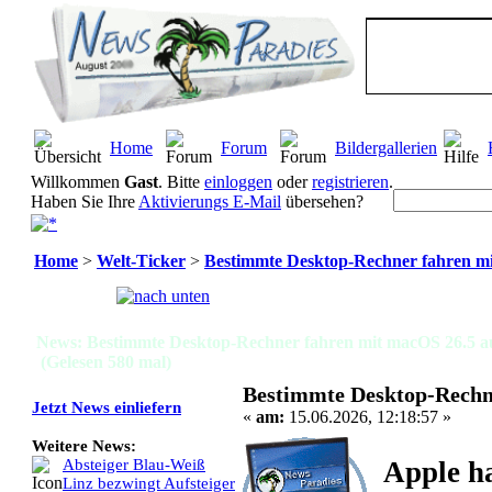
Home
Forum
Bildergallerien
Willkommen
Gast
. Bitte
einloggen
oder
registrieren
.
Haben Sie Ihre
Aktivierungs E-Mail
übersehen?
Home
>
Welt-Ticker
>
Bestimmte Desktop-Rechner fahren mi
Seiten:
[
1
]
News: Bestimmte Desktop-Rechner fahren mit macOS 26.5 a
(Gelesen 580 mal)
Bestimmte Desktop-Rechne
Jetzt News einliefern
«
am:
15.06.2026, 12:18:57 »
Weitere News:
Apple ha
Absteiger Blau-Weiß
Linz bezwingt Aufsteiger