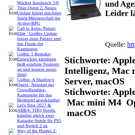
und Age
Wacker Innsbruck 3:0
Titan Quest 2: Neues
Leider l
Update bringt mächtige
Spirit-Meisterschaft ins
Action-RPG
Call to Arms: Panzer
Elite ' Großes Update
bringt neue Panzer und
Quelle:
ht
das Finale der
Kampagne
Gothic 1 Remake:
Stichworte: Apple
Entwickler kündigen
heiß ersehnte Features
Intelligenz, Mac
an und teasern neues
Spiel
Server, macOS
Gothic: A Shadow's
Quest ' Neustart der
Stichworte: Appl
Crowdfunding-
Kampagne für das
Mac mini M4 Op
Brettspiel angekündigt
Let's Sing 2027 &
macOS
ABBA: THQ Nordic
kündigt gleich zwei
Karaoke-Spiele für PS5
und Switch 2 an
Way of the Hunter 2: