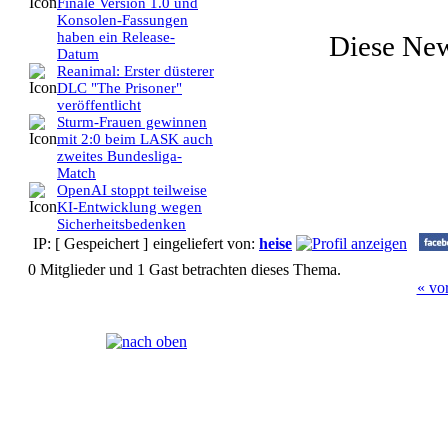
Finale Version 1.0 und
Konsolen-Fassungen
haben ein Release-
Diese Ne
Datum
Reanimal: Erster düsterer
DLC "The Prisoner"
veröffentlicht
Sturm-Frauen gewinnen
mit 2:0 beim LASK auch
zweites Bundesliga-
Match
OpenAI stoppt teilweise
KI-Entwicklung wegen
Sicherheitsbedenken
IP: [ Gespeichert ]
eingeliefert von:
heise
0 Mitglieder und 1 Gast betrachten dieses Thema.
« vo
Seiten:
[
1
]