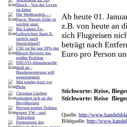
Waffenteile im 3D-
Druck - Von der Leyen
ist dabei
Ab heute 01. Januar
Die Welthandels... -
Farce: Warum Zölle so
z.B. von heute an 
wichtig sind.
Bin Ladens Ex-
sich Flugreisen nic
Leibwächter Sami A.
zurück nach
beträgt nach Entfer
Deutschland?
CSU ist für nur 39% der
Euro pro Person un
Bürger Bayerns das
größte Problem
DSGVO-Abmahnwelle
läuft an -
Bundesregierung will
gegensteuern
Mal wieder kurz vor
Pleite
Stichworte: Reise, flieg
Christian Lindner
Stichworte: Reise flieg
orientiert sich an der
Bevölkerung
Prevent erringt Teilsieg
gegen VW - und
Quelle:
http://www.handelsbl
Teilverlust
Bildquelle:
http://www.handel
Fortsetzung des