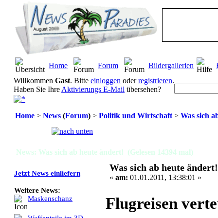
Home
Forum
Bildergallerien
Willkommen
Gast
. Bitte
einloggen
oder
registrieren
.
Haben Sie Ihre
Aktivierungs E-Mail
übersehen?
Home
>
News
(
Forum
)
>
Politik und Wirtschaft
>
Was sich ab
Seiten:
[
1
]
News: Was sich ab heute ändert! (Gelesen 14394 mal)
Was sich ab heute ändert!
Jetzt News einliefern
«
am:
01.01.2011, 13:38:01 »
Weitere News:
Flugreisen verte
Maskenschanz