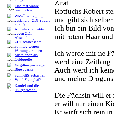
Folgen
Zitat
Eine fast wahre
Rotfuchs Robert ste
Geschichte
WM-Übertragung
und gibt sich selber
gesichert - ZDF rudert
zurück
Ich bin ein Bild vo
Aufruhr und Petition
gegen ZDF-
mit rotem Haar un
Abschaltung
ZDF schliesst am
Sonntag wegen
Wartungsarbeiten
Ich werde mir ne F
Mietbienen als
Geldquelle
werd eine Zeitlang 
Vergiftungen wegen
Auch werd ich kein
Blue-Jeans?
Schmeißt Sebastian
und meine Drogensu
Vettel Shanghai?
Kandel und die
"Bürgerwehr".
Die Füchsin will er 
er will nur einen Ki
Er wirft sich rein in