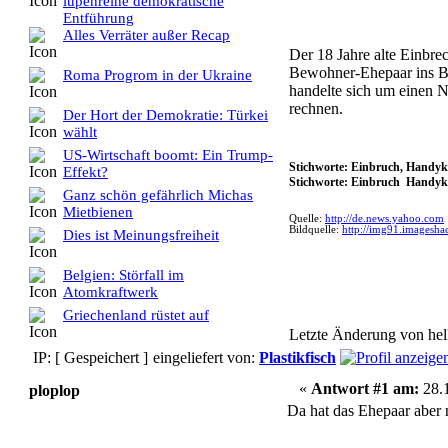
lupenreine demokratische
Entführung
Alles Verräter außer Recap
Der 18 Jahre alte Einbr
Bewohner-Ehepaar ins Bet
Roma Progrom in der Ukraine
handelte sich um einen N
rechnen.
Der Hort der Demokratie: Türkei
wählt
US-Wirtschaft boomt: Ein Trump-
Stichworte: Einbruch, Handyk
Effekt?
Stichworte: Einbruch Handy
Ganz schön gefährlich Michas
Mietbienen
Quelle:
http://de.news.yahoo.com
Bildquelle:
http://img91.imagesha
Dies ist Meinungsfreiheit
Belgien: Störfall im
Atomkraftwerk
Griechenland rüstet auf
Letzte Änderung von hel
IP: [ Gespeichert ]
eingeliefert von:
Plastikfisch
«
Antwort #1 am:
28.1
ploplop
Da hat das Ehepaar aber 