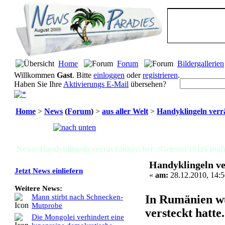
Home
Forum
Bildergallerien
Willkommen
Gast
. Bitte
einloggen
oder
registrieren
.
Haben Sie Ihre
Aktivierungs E-Mail
übersehen?
Home
>
News
(
Forum
)
>
aus aller Welt
>
Handyklingeln verr
Seiten:
[
1
]
News: Handyklingeln verrät Einbrecher (Gelesen 16116 mal)
Handyklingeln ve
Jetzt News einliefern
«
am:
28.12.2010, 14:5
Weitere News:
In Rumänien wu
Mann stirbt nach Schnecken-
Mutprobe
versteckt hatte
Die Mongolei verhindert eine