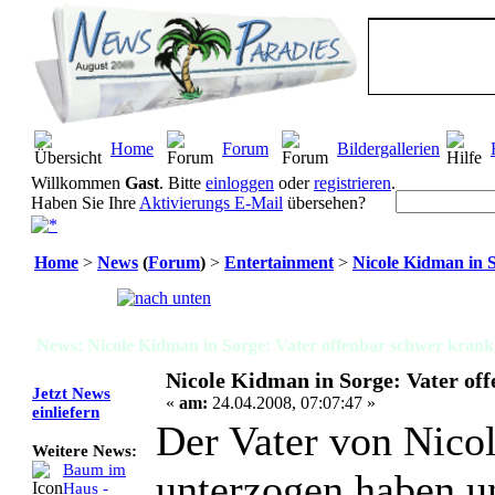
Home
Forum
Bildergallerien
Willkommen
Gast
. Bitte
einloggen
oder
registrieren
.
Haben Sie Ihre
Aktivierungs E-Mail
übersehen?
Home
>
News
(
Forum
)
>
Entertainment
>
Nicole Kidman in 
Seiten:
[
1
]
News: Nicole Kidman in Sorge: Vater offenbar schwer krank
Nicole Kidman in Sorge: Vater of
Jetzt News
«
am:
24.04.2008, 07:07:47 »
einliefern
Der Vater von Nicol
Weitere News:
Baum im
unterzogen haben un
Haus -