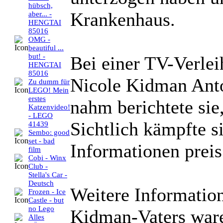
hübsch,
Krankenhaus.
aber... -
HENGTAI
85016
OMG -
beautiful ...
but! -
Bei einer TV-Verlei
HENGTAI
85016
Nicole Kidman Anto
Zu dumm für
LEGO! Mein
erstes
nahm berichtete sie
Katzenvideo!
- LEGO
Sichtlich kämpfte s
41439
Sembo: good
set - bad
Informationen preis
film
Cobi - Winx
Club -
Stella's Car -
Deutsch
Weitere Informatio
Frozen - Ice
Castle - but
no Lego
Kidman-Vaters ware
Alles