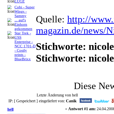
LÜGE
Cobi - Super
Wings -
Sammy
Quelle:
http://www.
... auf's
Einhorn
magazin.de/news/N
gekommen
Star Trek -
USS
Enterprise -
Stichworte: nicol
NCC 1701-D
- Costly
Stichworte: nicol
prints -
BlueBrixx
Diese Ne
Letzte Änderung von hell
IP: [ Gespeichert ]
eingeliefert von:
Canik
«
Antwort #1 am:
24.04.2008
hell