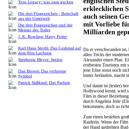
englischen Ste
Tron Legacy: was zum gucken
erklecklichen 
Die drei Fragezeichen - Botschaft
auch seinen Ge
aus der Unterwelt
mit Vorliebe fü
Die drei Fragezeichen und der
Meister des Todes
Milliarden gepr
J. K. Rowling: Harry Potter
Karl Hans Strobl: Das Grabmal auf
Da er verschwunden ist, 
dem Père Lachaise
allen Tricks der moderne
Alexander einen Plan. El
Stephenie Meyer: Seelen
erstbesten Touristen mit 
jene Elise sonst noch nic
Dan Brown: Das verlorene
hinter herlaufen, macht s
Symbol
Patrick Süßkind: Das Parfum
Und damit ist (leider) be
Hollywood kennt, wird s
Film in dieser Beziehung 
durch Angelina Jolie (E
bekommen, doch so richti
Zum einen bestehen gro
Raiderin. Wenn der Film 
der Hand gedrehten Bud-