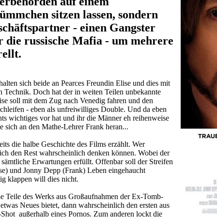
uerbehörden auf einem
Sümmchen sitzen lassen, sondern
schäftspartner - einen Gangster
r die russische Mafia - um mehrere
ellt.
halten sich beide an Pearces Freundin Elise und dies mit
n Technik. Doch hat der in weiten Teilen unbekannte
ise soll mit dem Zug nach Venedig fahren und den
schleifen - eben als unfreiwilliges Double. Und da eben
hts wichtiges vor hat und ihr die Männer eh reihenweise
ie sich an den Mathe-Lehrer Frank heran...
reits die halbe Geschichte des Films erzählt. Wer
ich den Rest wahrscheinlich denken können. Wobei der
sämtliche Erwartungen erfüllt. Offenbar soll der Streifen
lise) und Jonny Depp (Frank) Leben eingehaucht
g klappen will dies nicht.
ße Teile des Werks aus Großaufnahmen der Ex-Tomb-
etwas Neues bietet, dann wahrscheinlich den ersten aus
Shot außerhalb eines Pornos. Zum anderen lockt die