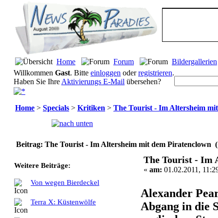
Home
Forum
Bildergallerien
Willkommen
Gast
. Bitte
einloggen
oder
registrieren
.
Haben Sie Ihre
Aktivierungs E-Mail
übersehen?
Home
>
Specials
>
Kritiken
>
The Tourist - Im Altersheim mi
Seiten:
[
1
]
Beitrag: The Tourist - Im Altersheim mit dem Piratenclown 
The Tourist - Im
Weitere Beiträge:
«
am:
01.02.2011, 11:2
Von wegen Bierdeckel
Alexander Pear
Terra X: Küstenwölfe
Abgang in die S