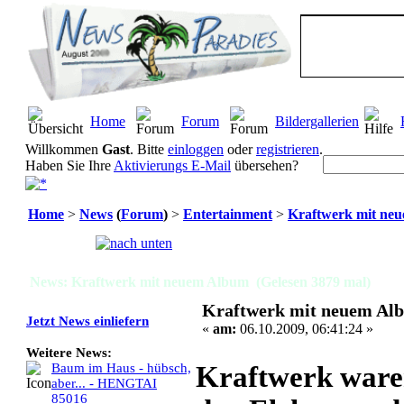
Home
Forum
Bildergallerien
Willkommen
Gast
. Bitte
einloggen
oder
registrieren
.
Haben Sie Ihre
Aktivierungs E-Mail
übersehen?
Home
>
News
(
Forum
)
>
Entertainment
>
Kraftwerk mit ne
Seiten:
[
1
]
News: Kraftwerk mit neuem Album (Gelesen 3879 mal)
Kraftwerk mit neuem Al
Jetzt News einliefern
«
am:
06.10.2009, 06:41:24 »
Weitere News:
Kraftwerk waren
Baum im Haus - hübsch,
aber... - HENGTAI
85016