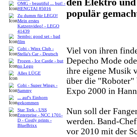
den Elektro und
OMG - beautiful ... but! -
HENGTAI 85016
populär gemach
Zu dumm für LEGO!
Mein erstes
Katzenvideo! - LEGO
41439
Sembo: good set - bad
film
Viel von ihren find
Cobi - Winx Club -
Stella's Car - Deutsch
Depecho Mode oder
Frozen - Ice Castle - but
no Lego
ihre eigene Musik 
Alles LÜGE
über die "Roboter" 
Cobi - Super Wings -
Expo 2000 in Hanno
Sammy
... auf's Einhorn
gekommen
Nun soll der Fange
Star Trek - USS
Enterprise - NCC 1701-
werden. Band-Chef 
D - Costly prints -
BlueBrixx
vor 2010 mit der Sc