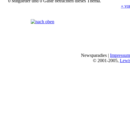
0 Mitglieder und 0 Gäste betrachten dieses Thema.
« vo
Seiten:
[
1
]
Newsparadies |
Impressum
© 2001-2005,
Lewi