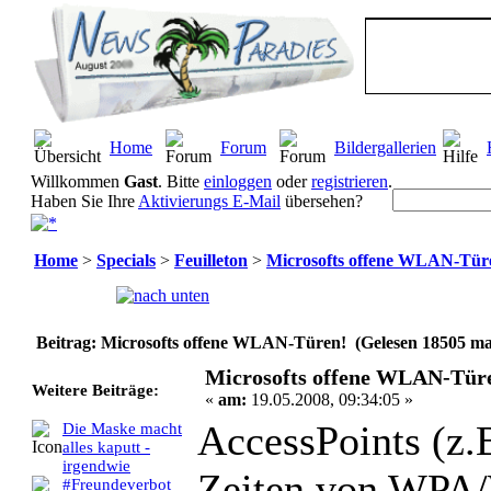
Home
Forum
Bildergallerien
Willkommen
Gast
. Bitte
einloggen
oder
registrieren
.
Haben Sie Ihre
Aktivierungs E-Mail
übersehen?
Home
>
Specials
>
Feuilleton
>
Microsofts offene WLAN-Tür
Seiten:
[
1
]
Beitrag: Microsofts offene WLAN-Türen! (Gelesen 18505 ma
Microsofts offene WLAN-Tür
Weitere Beiträge:
«
am:
19.05.2008, 09:34:05 »
AccessPoints (z.B
Die Maske macht
alles kaputt -
irgendwie
Zeiten von WPA
#Freundeverbot