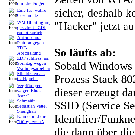
und die Folgen
sicher, deshalb k
Eine fast wahre
Geschichte
"Hacker" jetzt au
WM-Übertragung
gesichert - ZDF
rudert zurück
Aufruhr und
Petition gegen
ZDF-
So läufts ab:
Abschaltung
ZDF schliesst am
Sobald Windows 
Sonntag wegen
Wartungsarbeiten
Mietbienen als
Prozess Stack 802
Geldquelle
Vergiftungen
dieser erzeugt da
wegen Blue-
Jeans?
Schmeißt
SSID (Service Se
Sebastian Vettel
Shanghai?
Identifier/Funkne
Kandel und die
"Bürgerwehr".
die dann über d