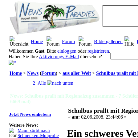
Home
Forum
Bildergallerien
Willkommen
Gast
. Bitte
einloggen
oder
registrieren
.
Haben Sie Ihre
Aktivierungs E-Mail
übersehen?
Home
>
News
(
Forum
)
>
aus aller Welt
>
Schulbus prallt mit
Seiten:
[
1
]
2
Alle
News: Schulbus prallt mit Regionalzug zusammen - 7 Schüler
6669 mal)
Schulbus prallt mit Regio
Jetzt News einliefern
«
am:
02.06.2008, 23:44:06 »
Weitere News:
Ein schweres Ve
Mann stirbt nach
Schnecken-Mutprobe