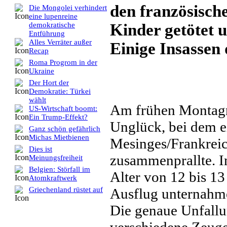
den französisch
Die Mongolei verhindert
eine lupenreine
Kinder getötet 
demokratische
Entführung
Alles Verräter außer
Einige Insassen 
Recap
Roma Progrom in der
Ukraine
Der Hort der
Demokratie: Türkei
wählt
Am frühen Montagna
US-Wirtschaft boomt:
Ein Trump-Effekt?
Unglück, bei dem e
Ganz schön gefährlich
Michas Mietbienen
Mesinges/Frankreic
Dies ist
zusammenprallte. I
Meinungsfreiheit
Belgien: Störfall im
Alter von 12 bis 13
Atomkraftwerk
Ausflug unternahm
Griechenland rüstet auf
Die genaue Unfallur