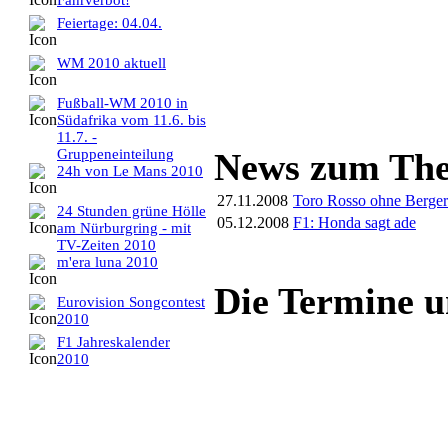
Fahrverbot!
Feiertage: 04.04.
WM 2010 aktuell
Fußball-WM 2010 in
Südafrika vom 11.6. bis
11.7. -
Gruppeneinteilung
News zum Th
24h von Le Mans 2010
27.11.2008
Toro Rosso ohne Berger -
24 Stunden grüne Hölle
05.12.2008
F1: Honda sagt ade
am Nürburgring - mit
TV-Zeiten 2010
m'era luna 2010
Die Termine u
Eurovision Songcontest
2010
F1 Jahreskalender
2010