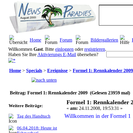
Home
Forum
Bildergallerien
Willkommen
Gast
. Bitte
einloggen
oder
registrieren
.
Haben Sie Ihre
Aktivierungs E-Mail
übersehen?
Home
>
Specials
>
Ereignisse
>
Formel 1: Rennkalender 2009
Seiten:
[
1
]
Beitrag: Formel 1: Rennkalender 2009 (Gelesen 23959 mal)
Formel 1: Rennkalender 
Weitere Beiträge:
«
am:
24.11.2008, 19:53:31 »
Willkommen in der Formel 1 
Tag des Handtuch
06.04.2018: Heute ist