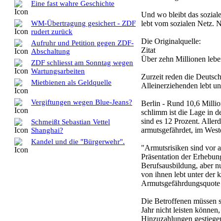
Eine fast wahre Geschichte
Und wo bleibt das soziale
WM-Übertragung gesichert - ZDF
lebt vom sozialen Netz. N
rudert zurück
Die Originalquelle:
Aufruhr und Petition gegen ZDF-
Zitat
Abschaltung
Über zehn Millionen lebe
ZDF schliesst am Sonntag wegen
Wartungsarbeiten
Zurzeit reden die Deutsch
Mietbienen als Geldquelle
Alleinerziehenden lebt u
Vergiftungen wegen Blue-Jeans?
Berlin - Rund 10,6 Millio
schlimm ist die Lage in 
sind es 12 Prozent. Alle
Schmeißt Sebastian Vettel
armutsgefährdet, im Weste
Shanghai?
Kandel und die "Bürgerwehr".
"Armutsrisiken sind vor a
Präsentation der Erhebun
Berufsausbildung, aber nu
von ihnen lebt unter der 
Armutsgefährdungsquote b
Die Betroffenen müssen si
Jahr nicht leisten könne
Hinzuzahlungen gestiegen