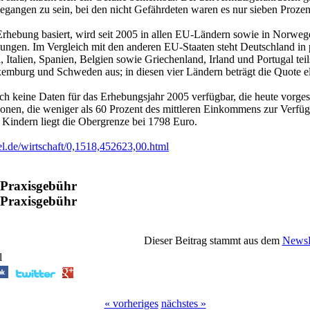
egangen zu sein, bei den nicht Gefährdeten waren es nur sieben Prozen
e Erhebung basiert, wird seit 2005 in allen EU-Ländern sowie in Norweg
gen. Im Vergleich mit den anderen EU-Staaten steht Deutschland in p
h, Italien, Spanien, Belgien sowie Griechenland, Irland und Portugal tei
mburg und Schweden aus; in diesen vier Ländern beträgt die Quote el
och keine Daten für das Erhebungsjahr 2005 verfügbar, die heute vorge
sonen, die weniger als 60 Prozent des mittleren Einkommens zur Verfü
 Kindern liegt die Obergrenze bei 1798 Euro.
el.de/wirtschaft/0,1518,452623,00.html
 Praxisgebühr
 Praxisgebühr
Dieser Beitrag stammt aus dem
NewsP
l
« vorheriges
nächstes »