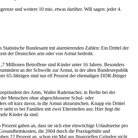
sgrenze und weitere 10 mio. etwas darüber. Will sagen: jeder 4.
 Statistische Bundesamt mit alarmierenden Zahlen: Ein Drittel der
ozent der Deutschen arm oder von Armut bedroht.
1,7 Millionen Betroffene sind Kinder unter 16 Jahren. Besonders
zumindest an der Schwelle zur Armut, in der alten Bundesrepublik
 über 65-Jährigen sind nur elf Prozent der ehemaligen DDR-Bürger
izepräsident des Amts, Walter Rademacher, in Berlin bei der
el der Menschen ohne abgeschlossene Schul- oder
ers oft kurz davor, in die Armut abzurutschen. Knapp ein Drittel
ieht es bei Familien mit zwei Elternteilen aus: Hier liegt die
ehr Kinder da sind.
6 Prozent gaben an, dass sie sich eine einwöchige Urlaubsreise pro
o Gesundheitskosten, die 2004 durch die Praxisgebühr und
ben 22 Prozent an, schon ein Mal aus finanziellen Gründen nicht