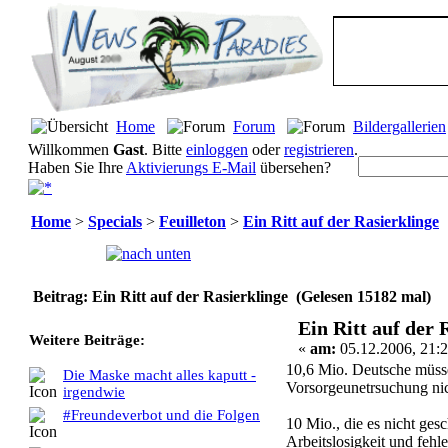
Home
Forum
Bildergallerien
Willkommen
Gast
. Bitte
einloggen
oder
registrieren
.
Haben Sie Ihre
Aktivierungs E-Mail
übersehen?
Home
>
Specials
>
Feuilleton
>
Ein Ritt auf der Rasierklinge
Seiten:
[
1
]
Beitrag: Ein Ritt auf der Rasierklinge (Gelesen 15182 mal)
Ein Ritt auf der 
Weitere Beiträge:
«
am:
05.12.2006, 21:2
10,6 Mio. Deutsche müsse
Die Maske macht alles kaputt -
Vorsorgeunetrsuchung nic
irgendwie
#Freundeverbot und die Folgen
10 Mio., die es nicht ge
Arbeitslosigkeit und feh