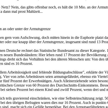
 Netz? Nein, das gibts offenbar noch, es hält die 10 Mio. an der Armut
a dann mal prost Mahlzeit...
n an oder unter der Armutsgrenze
en gern vom Aufschwung, doch mitten hinein in die Euphorie platzt das
nter oder nur knapp über der Armutsgrenze, insgesamt sind rund 13 Pr
nen Deutsche rechnet das Statistische Bundesamt zu dieser Kategorie. 
den neuen Bundesländern: Hier leben rund 17 Prozent der Bevölkerung 
rdings dreht sich das Verhältnis bei den älteren Menschen um: Von den
n sind es 16 Prozent.
llem Arbeitslosigkeit und fehlende Bildungsabschlüsse", erklärte der V
g. Vier von zehn Arbeitslosen seien armutsgefährdet, ebenso ein Viert
r fünf Prozent der Erwerbstätigen. Auch Alleinerziehende seien besond
kritischen Grenze von 60 Prozent des Durchschnitts-Einkommens. Besser s
ei sieben Prozent bei einem Kind und zwölf Prozent, wenn drei und m
ch teils gravierend einschränken, wie eine Selbsteinschätzung zeigt. 5
n, bei den übrigen Befragten waren dies nur 16 Prozent. Auch in punkt
 sind, macht sich ein Gefälle bemerkbar. Bei den Armutsgefährdeten ga