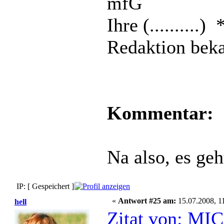
mfG
Ihre (.........
Redaktion bek
Kommentar:
Na also, es geh
IP: [ Gespeichert ]
«
Antwort #25 am:
15.07.2008, 1
hell
Zitat von: MI