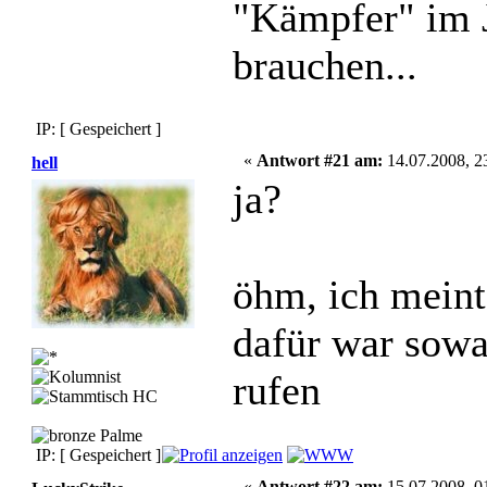
"Kämpfer" im J
brauchen...
IP: [ Gespeichert ]
«
Antwort #21 am:
14.07.2008, 2
hell
ja?
öhm, ich meint
dafür war sowa
rufen
IP: [ Gespeichert ]
«
Antwort #22 am:
15.07.2008, 0