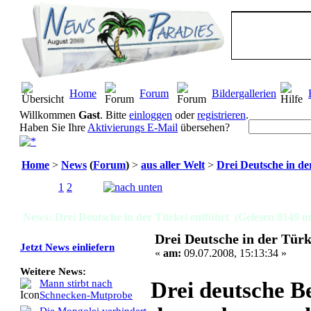
Home
Forum
Bildergallerien
Willkommen
Gast
. Bitte
einloggen
oder
registrieren
.
Haben Sie Ihre
Aktivierungs E-Mail
übersehen?
Home
>
News
(
Forum
)
>
aus aller Welt
>
Drei Deutsche in de
Seiten:
1
2
[
Alle
]
News: Drei Deutsche in der Türkei entführt (Gelesen 8149 m
Drei Deutsche in der Türk
Jetzt News einliefern
«
am:
09.07.2008, 15:13:34 »
Weitere News:
Drei deutsche B
Mann stirbt nach
Schnecken-Mutprobe