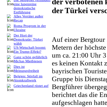
der verbotenen 
Die Mongolei verhindert
eine lupenreine
der Türkei versc
demokratische
Entführung
Alles Verräter außer
Recap
Roma Progrom in der
Ukraine
Der Hort der
Auf einer Bergtour
Demokratie: Türkei
wählt
Metern der höchste
US-Wirtschaft boomt:
Ein Trump-Effekt?
um ca. 21:00 Uhr 3 
Ganz schön gefährlich
es keinen Kontakt z
Michas Mietbienen
Dies ist
bayrischen Touriste
Meinungsfreiheit
Belgien: Störfall im
Gruppe bis Diensta
Atomkraftwerk
Bergführer übergeg
Griechenland rüstet auf
berichtet das die 
aufgeschlagen hat