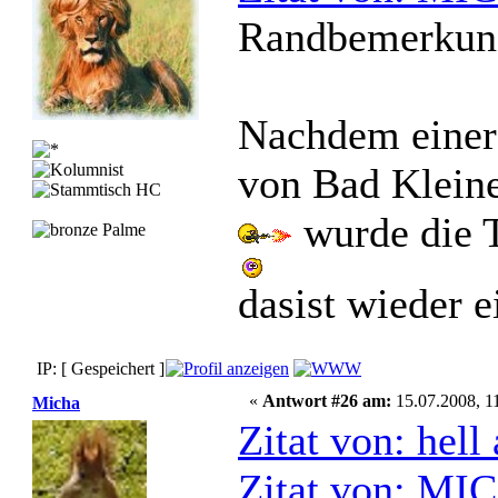
Randbemerkun
Nachdem einer
von Bad Kleine
wurde die 
dasist wieder e
IP: [ Gespeichert ]
«
Antwort #26 am:
15.07.2008, 1
Micha
Zitat von: hel
Zitat von: MI