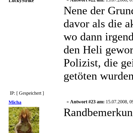
LuckyStrike
Nene der Grund
davor als die a
wo dann irgend
den Heli gewor
Polizist, die g
getöten wurden
IP: [ Gespeichert ]
«
Antwort #23 am:
15.07.2008, 0
Micha
Randbemerkun