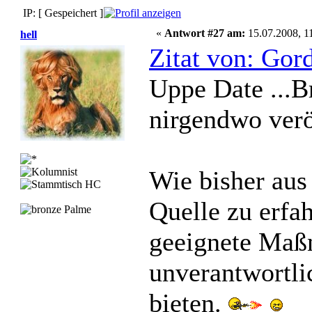
IP: [ Gespeichert ]
«
Antwort #27 am:
15.07.2008, 1
hell
Zitat von: Gor
Uppe Date ...
nirgendwo verö
Wie bisher aus
Quelle zu erfah
geeignete Maß
unverantwortli
bieten.