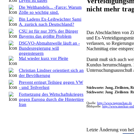
Verteidigungsm
Leyen ist dabei
Die Welthandels... -Farce: Warum
nicht mehr trag
Zölle so wichtig sind.
Bin Ladens Ex-Leibwächter Sami
A. zurück nach Deutschland?
CSU ist für nur 39% der Bürger
Das Abschlachten von Zivi
Bayerns das größte Problem
und Ex-Verteidigungsmini
verlassen, so Regierungs
DSGVO-Abmahnwelle läuft an -
Bundesregierung will
Nachmittag eine entspre
gegensteuern
Mal wieder kurz vor Pleite
Damit muß sich auch wei
Kundus herumschlagen. I
Untersuchungsausschuß 
Christian Lindner orientiert sich an
der Bevölkerung
Prevent erringt Teilsieg gegen VW
- und Teilverlust
Stichworte: Jung, Zivilisten, 
Stichworte: Jung Zivilisten 
Fortsetzung des Wirtschaftskrieges
gegen Europa durch die Hintertüre
Quelle:
http://www.tagesschau.de
Iran
Bildquelle:
http://www.merkur-onl
Letzte Änderung von hel