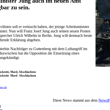
inister Jung auch im neuen Amt
bar zu sein.
listen soll er vertuscht haben, der jetzige Arbeitsminister
ster. Nun will Franz Josef Jung auch seinen neuen Posten
sprecher Ulrich Wilhelm in Berlin. Jung will demnach heute
chende Erklärung abgeben.
terhin Nachfolger zu Guttenberg mit dem Luftangriff im
nzwischen hat die Opposition die Einsetzung eines
angekündigt.
Rücktritt, Mord, Abschlachten
Rücktritt Mord Abschlachten
ine.de
Diese News stammt aus dem
NewsPa
l