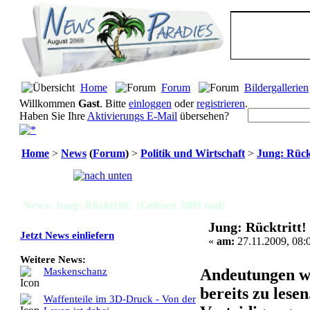
Home
Forum
Bildergallerien
Willkommen
Gast
. Bitte
einloggen
oder
registrieren
.
Haben Sie Ihre
Aktivierungs E-Mail
übersehen?
Home
>
News
(
Forum
)
>
Politik und Wirtschaft
>
Jung: Rückt
Seiten:
[
1
]
News: Jung: Rücktritt! (Gelesen 3809 mal)
Jung: Rücktritt!
Jetzt News einliefern
«
am:
27.11.2009, 08:
Weitere News:
Andeutungen wa
Maskenschanz
bereits zu lese
Waffenteile im 3D-Druck - Von der