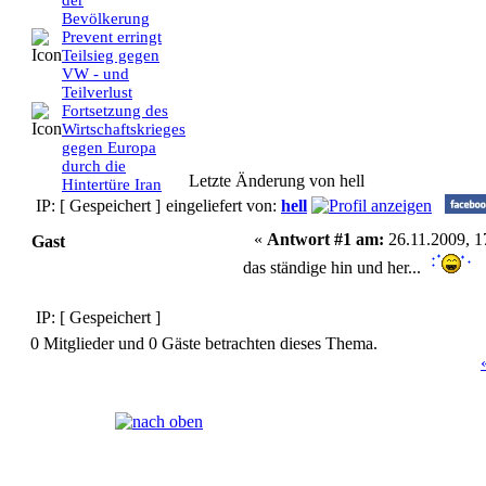
der
Bevölkerung
Prevent erringt
Teilsieg gegen
VW - und
Teilverlust
Fortsetzung des
Wirtschaftskrieges
gegen Europa
durch die
Letzte Änderung von hell
Hintertüre Iran
IP: [ Gespeichert ]
eingeliefert von:
hell
«
Antwort #1 am:
26.11.2009, 1
Gast
das ständige hin und her...
IP: [ Gespeichert ]
0 Mitglieder und 0 Gäste betrachten dieses Thema.
Seiten:
[
1
]