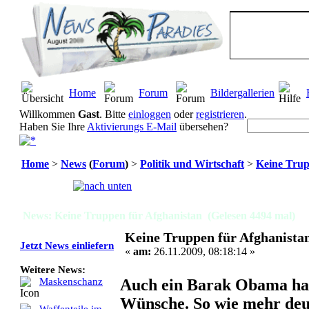
Home
Forum
Bildergallerien
Willkommen
Gast
. Bitte
einloggen
oder
registrieren
.
Haben Sie Ihre
Aktivierungs E-Mail
übersehen?
Home
>
News
(
Forum
)
>
Politik und Wirtschaft
>
Keine Trup
Seiten:
[
1
]
News: Keine Truppen für Afghanistan (Gelesen 4494 mal)
Keine Truppen für Afghanista
Jetzt News einliefern
«
am:
26.11.2009, 08:18:14 »
Weitere News:
Auch ein Barak Obama ha
Maskenschanz
Wünsche. So wie mehr deu