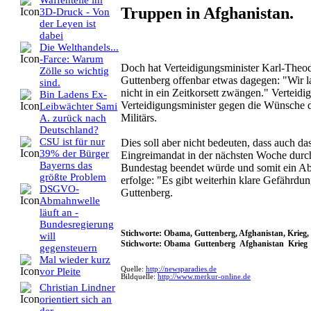
Waffenteile im
Truppen in Afghanistan.
3D-Druck - Von
der Leyen ist
dabei
Die Welthandels...
-Farce: Warum
Doch hat Verteidigungsminister Karl-Theo
Zölle so wichtig
Guttenberg offenbar etwas dagegen: "Wir l
sind.
nicht in ein Zeitkorsett zwängen." Verteidig
Bin Ladens Ex-
Verteidigungsminister gegen die Wünsche 
Leibwächter Sami
Militärs.
A. zurück nach
Deutschland?
CSU ist für nur
Dies soll aber nicht bedeuten, dass auch da
39% der Bürger
Eingreimandat in der nächsten Woche durc
Bayerns das
Bundestag beendet würde und somit ein A
größte Problem
erfolge: "Es gibt weiterhin klare Gefährdu
DSGVO-
Guttenberg.
Abmahnwelle
läuft an -
Bundesregierung
Stichworte: Obama, Guttenberg, Afghanistan, Krieg
will
Stichworte: Obama Guttenberg Afghanistan Krieg
gegensteuern
Mal wieder kurz
Quelle:
http://newsparadies.de
vor Pleite
Bildquelle:
http://www.merkur-online.de
Christian Lindner
orientiert sich an