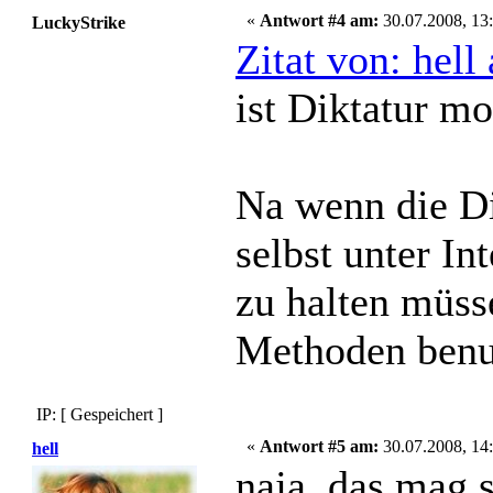
«
Antwort #4 am:
30.07.2008, 13:
LuckyStrike
Zitat von: hel
ist Diktatur m
Na wenn die Di
selbst unter Int
zu halten müss
Methoden benu
IP: [ Gespeichert ]
«
Antwort #5 am:
30.07.2008, 14:
hell
naja, das mag