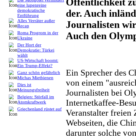
Öffentlichkeit z
Die Mongolei verhindert
eine lupenreine
der. Auch inlän
demokratische
Entführung
Alles Verräter außer
Journalisten wir
Recap
Auch den Olympi
Roma Progrom in der
Ukraine
Der Hort der
Demokratie: Türkei
wählt
US-Wirtschaft boomt:
Ein Trump-Effekt?
Ein Sprecher des 
Ganz schön gefährlich
Michas Mietbienen
von einem "ausreic
Dies ist
Meinungsfreiheit
Journalisten bei Ol
Belgien: Störfall im
Internetkaffee-Besu
Atomkraftwerk
Griechenland rüstet auf
Veranstalter freien
Webseiten, die Chin
darunter solche vo