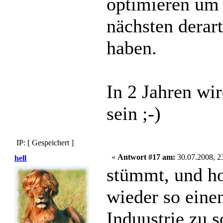
optimieren um 
nächsten derar
haben.
In 2 Jahren wir
sein ;-)
IP: [ Gespeichert ]
«
Antwort #17 am:
30.07.2008, 2
hell
stümmt, und ho
wieder so eine
Induustrie zu 