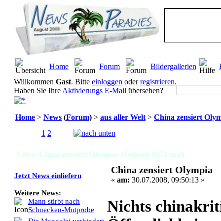
Home
Forum
Bildergallerien
Willkommen
Gast
. Bitte
einloggen
oder
registrieren
.
Haben Sie Ihre
Aktivierungs E-Mail
übersehen?
Home
>
News
(
Forum
)
>
aus aller Welt
>
China zensiert Oly
Seiten:
1
2
[
Alle
]
News: China zensiert Olympia (Gelesen 8371 mal)
China zensiert Olympia
Jetzt News einliefern
«
am:
30.07.2008, 09:50:13 »
Weitere News:
Nichts chinakrit
Mann stirbt nach
Schnecken-Mutprobe