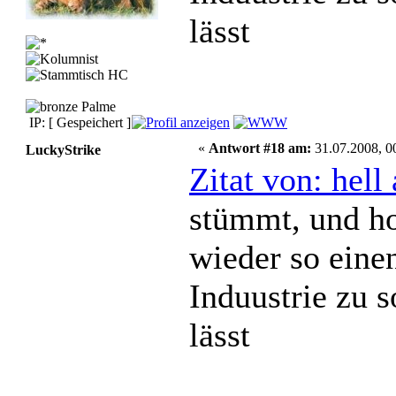
lässt
IP: [ Gespeichert ]
«
Antwort #18 am:
31.07.2008, 0
LuckyStrike
Zitat von: hel
stümmt, und ho
wieder so eine
Induustrie zu 
lässt