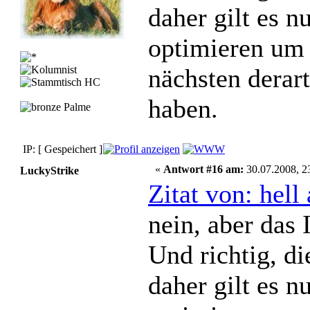
daher gilt es 
optimieren um 
nächsten derar
haben.
IP: [ Gespeichert ]
«
Antwort #16 am:
30.07.2008, 2
LuckyStrike
Zitat von: hel
nein, aber das
Und richtig, d
daher gilt es 