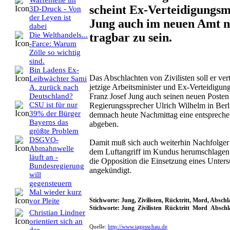
Waffenteile im
scheint Ex-Verteidigungsm
3D-Druck - Von
der Leyen ist
Jung auch im neuen Amt n
dabei
tragbar zu sein.
Die Welthandels...
-Farce: Warum
Zölle so wichtig
sind.
Bin Ladens Ex-
Das Abschlachten von Zivilisten soll er ver
Leibwächter Sami
jetzige Arbeitsminister und Ex-Verteidigung
A. zurück nach
Franz Josef Jung auch seinen neuen Posten 
Deutschland?
CSU ist für nur
Regierungssprecher Ulrich Wilhelm in Berli
39% der Bürger
demnach heute Nachmittag eine entspreche
Bayerns das
abgeben.
größte Problem
DSGVO-
Damit muß sich auch weiterhin Nachfolger
Abmahnwelle
dem Luftangriff im Kundus herumschlagen.
läuft an -
die Opposition die Einsetzung eines Unte
Bundesregierung
angekündigt.
will
gegensteuern
Mal wieder kurz
Stichworte: Jung, Zivilisten, Rücktritt, Mord, Abschl
vor Pleite
Stichworte: Jung Zivilisten Rücktritt Mord Abschl
Christian Lindner
orientiert sich an
Quelle:
http://www.tagesschau.de