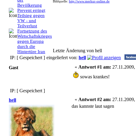
der
Bildquelle:
http://www.merkur-online.de
Bevölkerung
Prevent erringt
Teilsieg gegen
VW - und
Teilverlust
Fortsetzung des
Wirtschaftskrieges
gegen Europa
durch die
Letzte Änderung von hell
Hintertüre Iran
IP: [ Gespeichert ]
eingeliefert von:
hell
«
Antwort #1 am:
27.11.2009,
Gast
sowas krankes!
IP: [ Gespeichert ]
«
Antwort #2 am:
27.11.2009,
hell
das kannste laut sagen