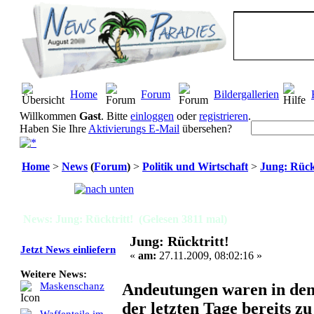
Home
Forum
Bildergallerien
Willkommen
Gast
. Bitte
einloggen
oder
registrieren
.
Haben Sie Ihre
Aktivierungs E-Mail
übersehen?
Home
>
News
(
Forum
)
>
Politik und Wirtschaft
>
Jung: Rückt
Seiten:
[
1
]
News: Jung: Rücktritt! (Gelesen 3811 mal)
Jung: Rücktritt!
Jetzt News einliefern
«
am:
27.11.2009, 08:02:16 »
Weitere News:
Andeutungen waren in de
Maskenschanz
der letzten Tage bereits zu