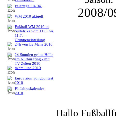
Fahrverbot!
Feiertage: 04.04.
2008/0
WM 2010 aktuell
Fußball-WM 2010 in
Südafrika vom 11.6. bis
11.7. -
Gruppeneinteilung
24h von Le Mans 2010
24 Stunden grüne Hölle
am Nürburgring - mit
TV-Zeiten 2010
m'era luna 2010
Eurovision Songcontest
2010
F1 Jahreskalender
2010
Hallo Fußballf