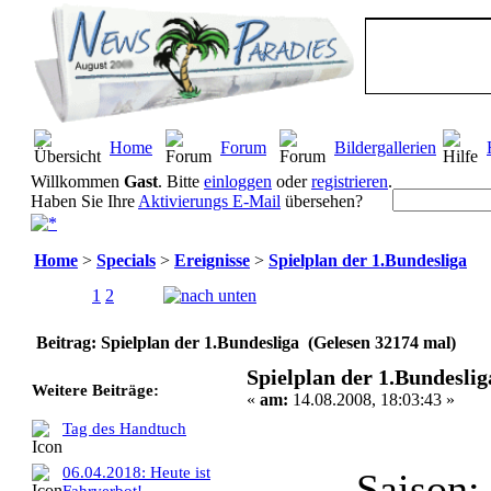
Home
Forum
Bildergallerien
Willkommen
Gast
. Bitte
einloggen
oder
registrieren
.
Haben Sie Ihre
Aktivierungs E-Mail
übersehen?
Home
>
Specials
>
Ereignisse
>
Spielplan der 1.Bundesliga
Seiten:
1
2
[
Alle
]
Beitrag: Spielplan der 1.Bundesliga (Gelesen 32174 mal)
Spielplan der 1.Bundeslig
Weitere Beiträge:
«
am:
14.08.2008, 18:03:43 »
Tag des Handtuch
06.04.2018: Heute ist
Saison: