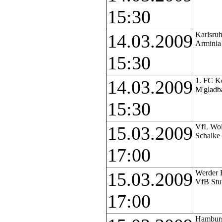
15:30
Karlsruh
14.03.2009
Arminia 
15:30
1. FC Kö
14.03.2009
M'gladb
15:30
VfL Wol
15.03.2009
Schalke
17:00
Werder 
15.03.2009
VfB Stut
17:00
Hamburg