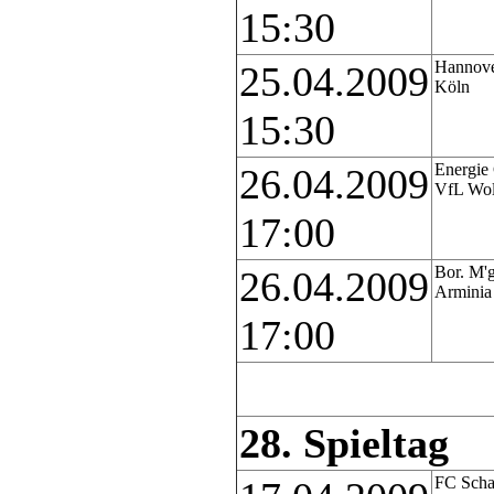
15:30
Hannove
25.04.2009
Köln
15:30
Energie 
26.04.2009
VfL Wol
17:00
Bor. M'g
26.04.2009
Arminia 
17:00
28. Spieltag
FC Scha