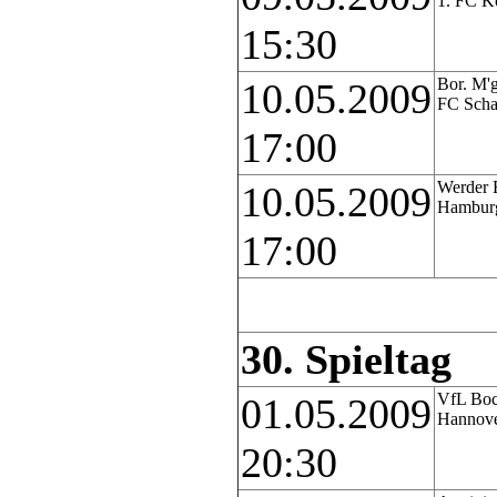
1. FC K
15:30
Bor. M'g
10.05.2009
FC Scha
17:00
Werder 
10.05.2009
Hambur
17:00
30. Spieltag
VfL Bo
01.05.2009
Hannove
20:30