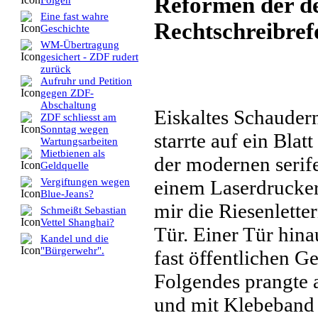
Reformen der d
Folgen
Eine fast wahre
Rechtschreibre
Geschichte
WM-Übertragung
gesichert - ZDF rudert
zurück
Aufruhr und Petition
gegen ZDF-
Abschaltung
Eiskaltes Schauder
ZDF schliesst am
Sonntag wegen
starrte auf ein Blat
Wartungsarbeiten
Mietbienen als
der modernen serife
Geldquelle
einem Laserdrucker
Vergiftungen wegen
Blue-Jeans?
mir die Riesenlette
Schmeißt Sebastian
Vettel Shanghai?
Tür. Einer Tür hinau
Kandel und die
"Bürgerwehr".
fast öffentlichen 
Folgendes prangte 
und mit Klebeband b