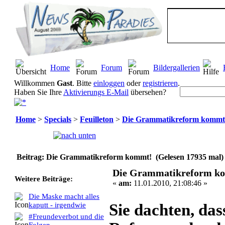
Home
Forum
Bildergallerien
Willkommen
Gast
. Bitte
einloggen
oder
registrieren
.
Haben Sie Ihre
Aktivierungs E-Mail
übersehen?
Home
>
Specials
>
Feuilleton
>
Die Grammatikreform kommt
Seiten:
[
1
]
Beitrag: Die Grammatikreform kommt! (Gelesen 17935 mal)
Die Grammatikreform k
Weitere Beiträge:
«
am:
11.01.2010, 21:08:46 »
Die Maske macht alles
Sie dachten, das
kaputt - irgendwie
#Freundeverbot und die