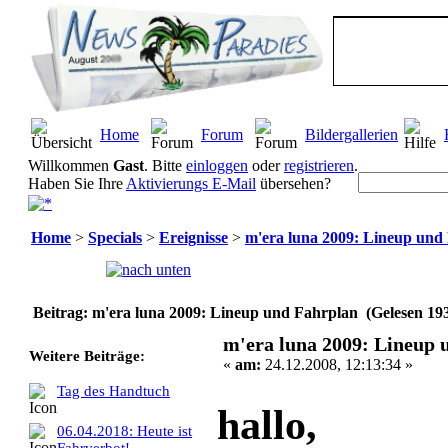
Home
Forum
Bildergallerien
Willkommen
Gast
. Bitte
einloggen
oder
registrieren
.
Haben Sie Ihre
Aktivierungs E-Mail
übersehen?
Home
>
Specials
>
Ereignisse
>
m'era luna 2009: Lineup und
Seiten:
[
1
]
Beitrag: m'era luna 2009: Lineup und Fahrplan (Gelesen 19
m'era luna 2009: Lineup 
Weitere Beiträge:
«
am:
24.12.2008, 12:13:34 »
Tag des Handtuch
hallo,
06.04.2018: Heute ist