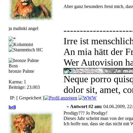
Aber ganz besonders freut mich, dass 
---------------------
ja malinki angel
Irre ist menschlic
An mia hätt der Fr
Wer Autovision ha
Boss
bronze Palme
Neque porro quisq
Karma: 1
Beiträge: 23.003
dolor sit, amet, co
IP: [ Gespeichert ]
«
Antwort #2 am:
04.06.2009, 22:
hell
Prodigy??? Jo Prodigy!
Dieses Jahr scheint man von der orga
Ich hoffe nur, dass sie das nicht mit