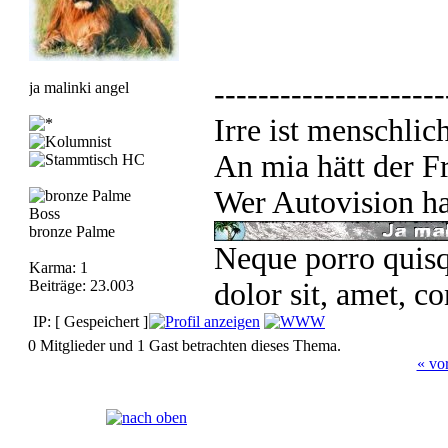
---------------------
ja malinki angel
Irre ist menschlic
An mia hätt der Fr
Wer Autovision ha
Boss
bronze Palme
Neque porro quisq
Karma: 1
Beiträge: 23.003
dolor sit, amet, co
IP: [ Gespeichert ]
0 Mitglieder und 1 Gast betrachten dieses Thema.
« vo
Seiten:
[
1
]