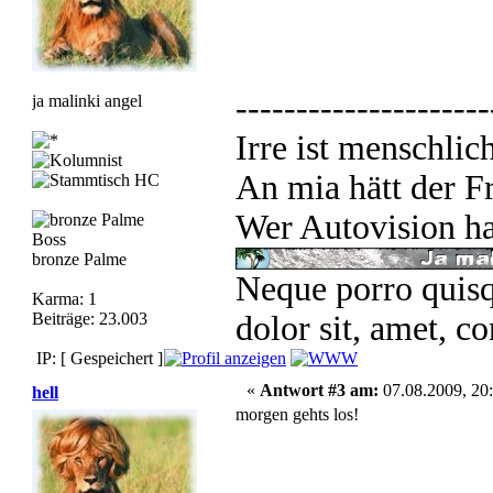
---------------------
ja malinki angel
Irre ist menschlic
An mia hätt der Fr
Wer Autovision ha
Boss
bronze Palme
Neque porro quisq
Karma: 1
Beiträge: 23.003
dolor sit, amet, co
IP: [ Gespeichert ]
«
Antwort #3 am:
07.08.2009, 20:
hell
morgen gehts los!