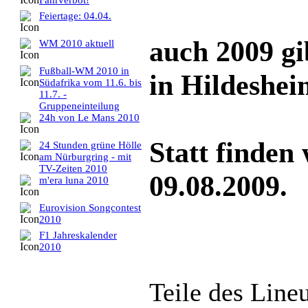
Fahrverbot!
Feiertage: 04.04.
auch 2009 gi
WM 2010 aktuell
Fußball-WM 2010 in
in Hildeshei
Südafrika vom 11.6. bis
11.7. -
Gruppeneinteilung
24h von Le Mans 2010
Statt finden
24 Stunden grüne Hölle
am Nürburgring - mit
TV-Zeiten 2010
09.08.2009.
m'era luna 2010
Eurovision Songcontest
2010
F1 Jahreskalender
2010
Teile des Lineu