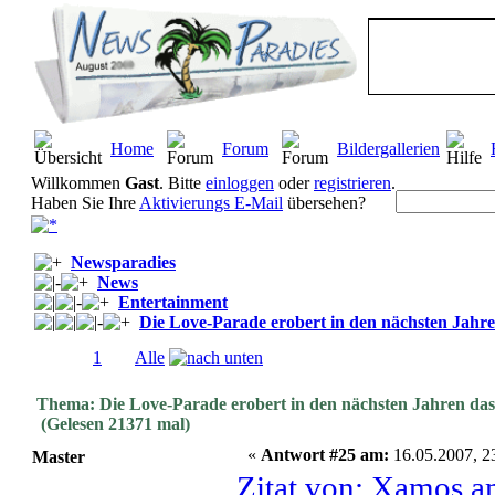
Home
Forum
Bildergallerien
Willkommen
Gast
. Bitte
einloggen
oder
registrieren
.
Haben Sie Ihre
Aktivierungs E-Mail
übersehen?
Newsparadies
News
Entertainment
Die Love-Parade erobert in den nächsten Jahr
Seiten:
1
[
2
]
Alle
Thema: Die Love-Parade erobert in den nächsten Jahren da
(Gelesen 21371 mal)
«
Antwort #25 am:
16.05.2007, 2
Master
Zitat von: Xamos a