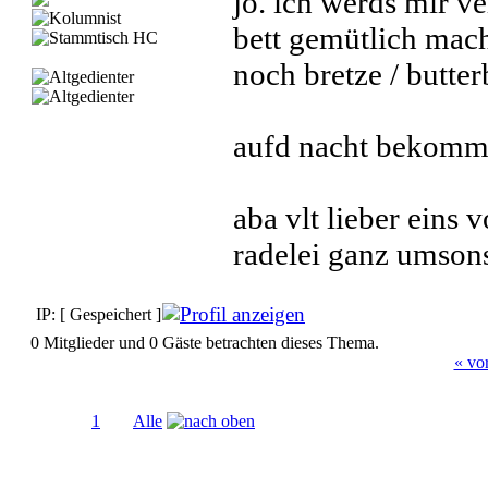
jo. ich werds mir 
bett gemütlich mach
noch bretze / butte
aufd nacht bekomm 
aba vlt lieber eins
radelei ganz umsons
IP: [ Gespeichert ]
0 Mitglieder und 0 Gäste betrachten dieses Thema.
« vo
Seiten:
1
[
2
]
Alle