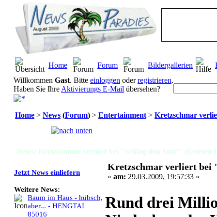
Home
Forum
Bildergallerien
Willkommen
Gast
. Bitte
einloggen
oder
registrieren
.
Haben Sie Ihre
Aktivierungs E-Mail
übersehen?
Home
>
News
(
Forum
)
>
Entertainment
>
Kretzschmar verlie
Seiten:
[
1
]
News: Kretzschmar verliert bei "Schlag den Star" (Gelesen 
Kretzschmar verliert bei 
Jetzt News einliefern
«
am:
29.03.2009, 19:57:33 »
Weitere News:
Rund drei Milli
Baum im Haus - hübsch,
aber... - HENGTAI
85016