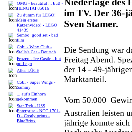
Niederlage des 
OMG - beautiful ... but! -
HENGTAI 85016
im TV. Der 36-j
Zu dumm für LEGO!
Mein erstes
Sven Stamer.
Katzenvideo! - LEGO
41439
Sembo: good set - bad
film
Cobi - Winx Club -
Die Sendung war da
Stella's Car - Deutsch
Freitag Abend. Spez
Frozen - Ice Castle - but
no Lego
der 14 - 49-jährige
Alles LÜGE
Marktanteil.
Cobi - Super Wings -
Sammy
... auf's Einhorn
Vom 50.000  Gewin
gekommen
Star Trek - USS
Australien leisten 
Enterprise - NCC 1701-
D - Costly prints -
jährige konnte sich
BlueBrixx