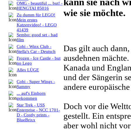
kann sie nach wi
OMG - beautiful ... but! -
HENGTAI 85016
wie sie möchte.
Zu dumm für LEGO!
Mein erstes
Katzenvideo! - LEGO
41439
Sembo: good set - bad
film
Das gilt auch dann,
Cobi - Winx Club -
Stella's Car - Deutsch
ausdehnen mächte. 
Frozen - Ice Castle - but
no Lego
Kanada und Englan
Alles LÜGE
und der Sängerin se
Cobi - Super Wings -
andere europäische 
Sammy
... auf's Einhorn
gekommen
Doch vor die Weltt
Star Trek - USS
Enterprise - NCC 1701-
gestellt. Ein entsp
D - Costly prints -
BlueBrixx
aber wohl nicht vo