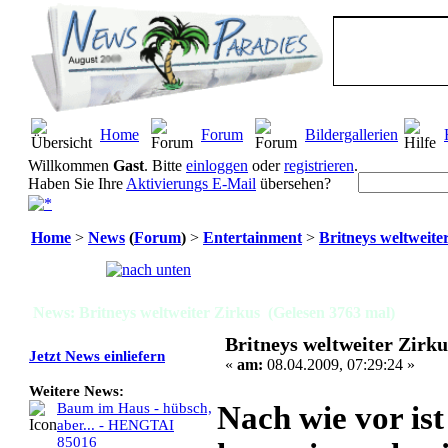
Home
Forum
Bildergallerien
Willkommen
Gast
. Bitte
einloggen
oder
registrieren
.
Haben Sie Ihre
Aktivierungs E-Mail
übersehen?
Home
>
News
(
Forum
)
>
Entertainment
>
Britneys weltweite
Seiten:
[
1
]
News: Britneys weltweiter Zirkus (Gelesen 3763 mal)
Britneys weltweiter Zirku
Jetzt News einliefern
«
am:
08.04.2009, 07:29:24 »
Weitere News:
Nach wie vor is
Baum im Haus - hübsch,
aber... - HENGTAI
85016