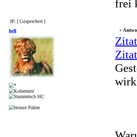
frei
IP: [ Gespeichert ]
«
Antwo
hell
Zita
Zita
Gest
wirk
Waru