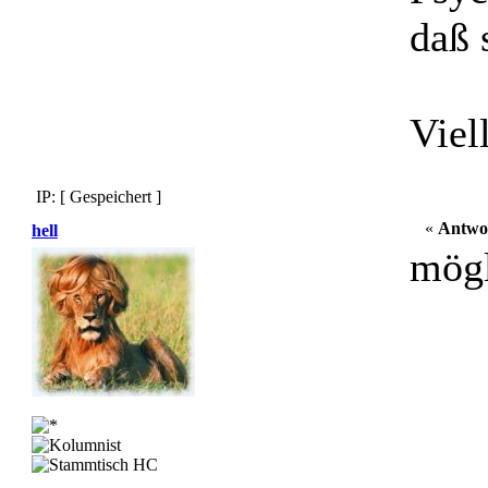
daß 
Viel
IP: [ Gespeichert ]
«
Antwo
hell
mögl