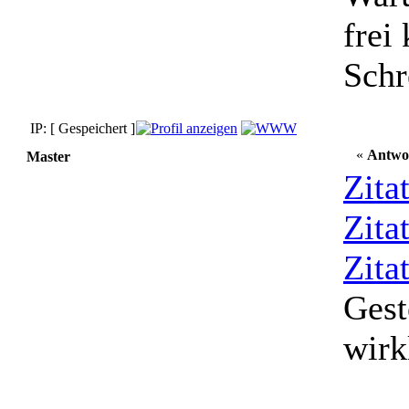
frei
Schr
IP: [ Gespeichert ]
«
Antwo
Master
Zita
Zita
Zita
Gest
wirk