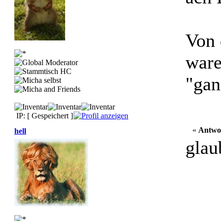
Von 
ware
"gan
IP: [ Gespeichert ]
«
Antwo
hell
glau