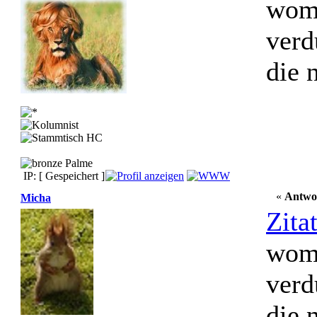
womi
verd
die 
IP: [ Gespeichert ]
«
Antwo
Micha
Zita
womi
verd
die 