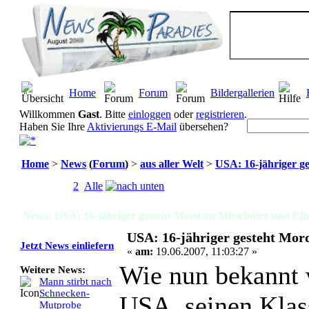
Home
Forum
Bildergallerien
Willkommen
Gast
. Bitte
einloggen
oder
registrieren
.
Haben Sie Ihre
Aktivierungs E-Mail
übersehen?
Home
>
News
(
Forum
)
>
aus aller Welt
>
USA: 16-jähriger g
Seiten:
[
1
]
2
Alle
News: USA: 16-jähriger gesteht Mord an Mitschüler und Elt
USA: 16-jähriger gesteht Mor
Jetzt News einliefern
«
am:
19.06.2007, 11:03:27 »
Wie nun bekannt w
Weitere News:
Mann stirbt nach
Schnecken-
USA, seinen Klas
Mutprobe