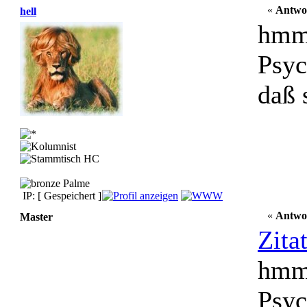
«
Antwo
hell
hmmm
Psyc
daß 
IP: [ Gespeichert ]
«
Antwo
Master
Zita
hmmm
Psyc