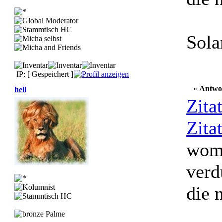
Sola
IP: [ Gespeichert ]
«
Antwo
hell
Zita
Zita
womi
verd
die 