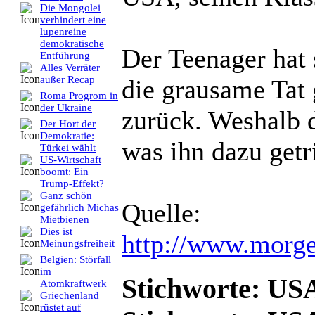
Die Mongolei
verhindert eine
lupenreine
demokratische
Der Teenager hat 
Entführung
Alles Verräter
außer Recap
die grausame Tat 
Roma Progrom in
der Ukraine
zurück. Weshalb d
Der Hort der
Demokratie:
was ihn dazu getri
Türkei wählt
US-Wirtschaft
boomt: Ein
Trump-Effekt?
Ganz schön
Quelle:
gefährlich Michas
Mietbienen
Dies ist
http://www.morge
Meinungsfreiheit
Belgien: Störfall
im
Stichworte: USA
Atomkraftwerk
Griechenland
rüstet auf