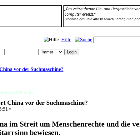
„Das zeitraubende Hin- und Hergeschiebe von
Computer ersetzt.”
Prognose des Palo Alto Research Center, 70er Jah
Hilfe
t China vor der Suchmaschine?
lesen 4238 mal)
ert China vor der Suchmaschine?
5:51 »
ina im Streit um Menschenrechte und die v
tarrsinn bewiesen.