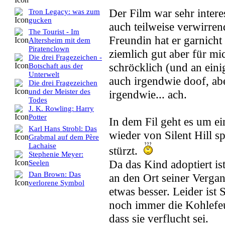
Der Film war sehr intere
Tron Legacy: was zum
gucken
auch teilweise verwirre
The Tourist - Im
Freundin hat er garnicht 
Altersheim mit dem
Piratenclown
ziemlich gut aber für m
Die drei Fragezeichen -
schröcklich (und an einig
Botschaft aus der
Unterwelt
auch irgendwie doof, aber
Die drei Fragezeichen
und der Meister des
irgendwie... ach.
Todes
J. K. Rowling: Harry
Potter
In dem Fil geht es um e
Karl Hans Strobl: Das
wieder von Silent Hill s
Grabmal auf dem Père
Lachaise
stürzt.
Stephenie Meyer:
Da das Kind adoptiert is
Seelen
Dan Brown: Das
an den Ort seiner Verga
verlorene Symbol
etwas besser. Leider ist S
noch immer die Kohlefeu
dass sie verflucht sei.