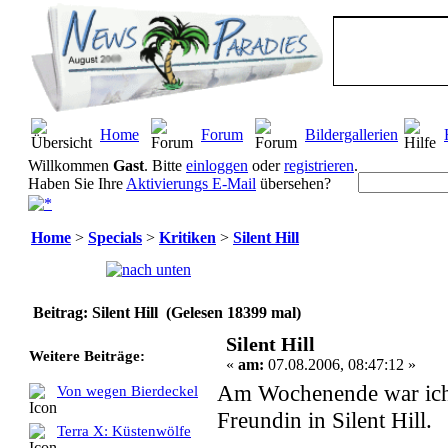
Home
Forum
Bildergallerien
Willkommen
Gast
. Bitte
einloggen
oder
registrieren
.
Haben Sie Ihre
Aktivierungs E-Mail
übersehen?
Home
>
Specials
>
Kritiken
>
Silent Hill
Seiten:
[
1
]
Beitrag: Silent Hill (Gelesen 18399 mal)
Silent Hill
Weitere Beiträge:
«
am:
07.08.2006, 08:47:12 »
Am Wochenende war ich,
Von wegen Bierdeckel
Freundin in Silent Hill.
Terra X: Küstenwölfe