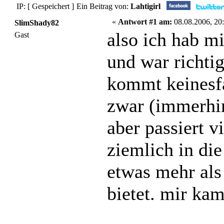
IP: [ Gespeichert ]
Ein Beitrag von:
Lahtigirl
«
Antwort #1 am:
08.08.2006, 20:
SlimShady82
also ich hab m
Gast
und war richtig
kommt keinesfal
zwar (immerhin)
aber passiert v
ziemlich in di
etwas mehr al
bietet. mir kam