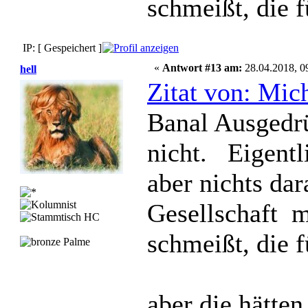
schmeißt, die f
IP: [ Gespeichert ]
«
Antwort #13 am:
28.04.2018, 0
hell
Zitat von: Mic
Banal Ausgedrüc
nicht. Eigentl
aber nichts dara
Gesellschaft m
schmeißt, die f
aber die hätten 