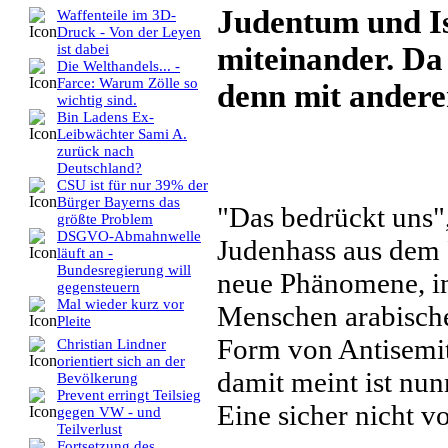
Judentum und Is
Waffenteile im 3D-
Druck - Von der Leyen
miteinander. Da s
ist dabei
Die Welthandels... -
Farce: Warum Zölle so
denn mit ander
wichtig sind.
Bin Ladens Ex-
Leibwächter Sami A.
zurück nach
Deutschland?
CSU ist für nur 39% der
Bürger Bayerns das
"Das bedrückt uns"
größte Problem
DSGVO-Abmahnwelle
Judenhass aus dem 
läuft an -
Bundesregierung will
neue Phänomene, in
gegensteuern
Mal wieder kurz vor
Menschen arabische
Pleite
Form von Antisemit
Christian Lindner
orientiert sich an der
damit meint ist nun
Bevölkerung
Prevent erringt Teilsieg
Eine sicher nicht 
gegen VW - und
Teilverlust
Fortsetzung des