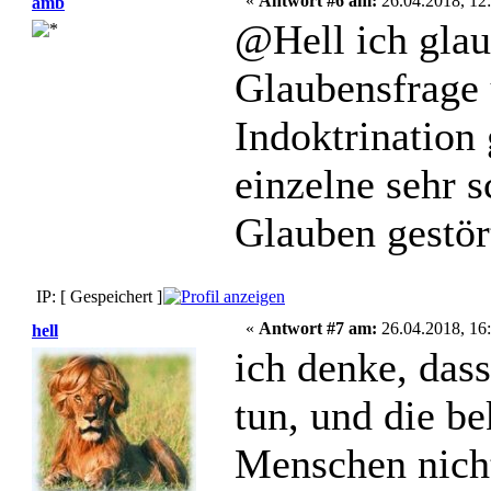
«
Antwort #6 am:
26.04.2018, 12:
amb
@Hell ich glaub
Glaubensfrage 
Indoktrination 
einzelne sehr 
Glauben gestör
IP: [ Gespeichert ]
«
Antwort #7 am:
26.04.2018, 16:
hell
ich denke, das
tun, und die 
Menschen nicht