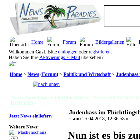
Home
Forum
Bildergallerien
Willkommen
Gast
. Bitte
einloggen
oder
registrieren
.
Haben Sie Ihre
Aktivierungs E-Mail
übersehen?
Home
>
News
(
Forum
)
>
Politik und Wirtschaft
>
Judenhass 
Seiten:
[
1
]
News: Judenhass im Flüchtlingsheim - Wann sind die Schwu
11881 mal)
Judenhass im Flüchtlings
Jetzt News einliefern
«
am:
25.04.2018, 12:36:58 »
Weitere News:
Nun ist es bis 
Maskenschanz