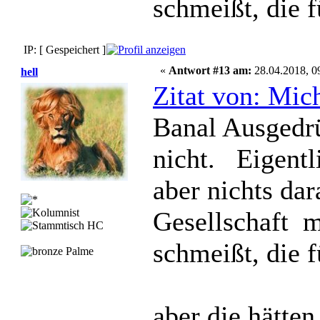
schmeißt, die f
IP: [ Gespeichert ]
«
Antwort #13 am:
28.04.2018, 0
hell
Zitat von: Mic
Banal Ausgedrüc
nicht. Eigentl
aber nichts dara
Gesellschaft m
schmeißt, die f
aber die hätten 