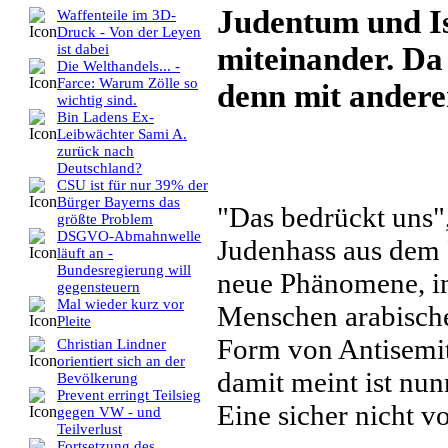
Judentum und Is
Waffenteile im 3D-
Druck - Von der Leyen
miteinander. Da s
ist dabei
Die Welthandels... -
Farce: Warum Zölle so
denn mit ander
wichtig sind.
Bin Ladens Ex-
Leibwächter Sami A.
zurück nach
Deutschland?
CSU ist für nur 39% der
Bürger Bayerns das
"Das bedrückt uns"
größte Problem
DSGVO-Abmahnwelle
Judenhass aus dem 
läuft an -
Bundesregierung will
neue Phänomene, in
gegensteuern
Mal wieder kurz vor
Menschen arabische
Pleite
Form von Antisemit
Christian Lindner
orientiert sich an der
damit meint ist nun
Bevölkerung
Prevent erringt Teilsieg
Eine sicher nicht 
gegen VW - und
Teilverlust
Fortsetzung des