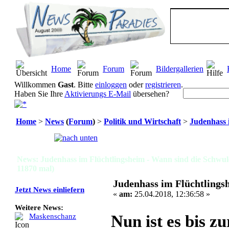
Home
Forum
Bildergallerien
Willkommen
Gast
. Bitte
einloggen
oder
registrieren
.
Haben Sie Ihre
Aktivierungs E-Mail
übersehen?
Home
>
News
(
Forum
)
>
Politik und Wirtschaft
>
Judenhass 
Seiten:
[
1
]
News: Judenhass im Flüchtlingsheim - Wann sind die Schwu
11870 mal)
Judenhass im Flüchtlings
Jetzt News einliefern
«
am:
25.04.2018, 12:36:58 »
Weitere News:
Nun ist es bis 
Maskenschanz