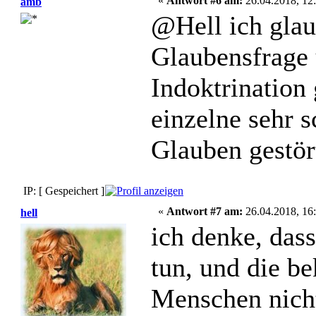
«
Antwort #6 am:
26.04.2018, 12:
amb
@Hell ich glaub
Glaubensfrage 
Indoktrination 
einzelne sehr 
Glauben gestör
IP: [ Gespeichert ]
«
Antwort #7 am:
26.04.2018, 16:
hell
ich denke, das
tun, und die 
Menschen nicht