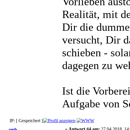
Vorlieben austo
Realität, mit
Dir die dumme 
versucht, Dir d
schieben - sola
dagegen zu we
Ist die Vorbere
Aufgabe von S
IP: [ Gespeichert ]
«
Antwort #4 am:
27.04.2018, 14:
amb