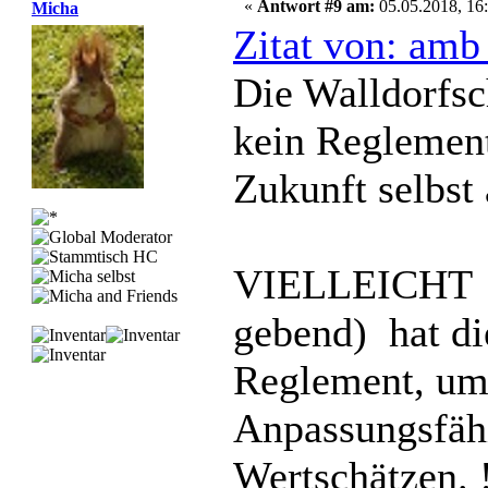
«
Antwort #9 am:
05.05.2018, 16:
Micha
Zitat von: amb
Die Walldorfsch
kein Reglement
Zukunft selbst
VIELLEICHT (
gebend) hat di
Reglement, um
Anpassungsfähi
Wertschätzen. 