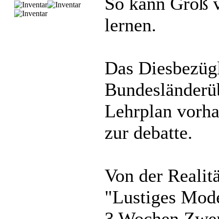
So kann Groß v
lernen.
Das Diesbezügl
Bundesländerü
Lehrplan vorhan
zur debatte.
Von der Realitä
"Lustiges Mode
3 Wochen Zwer