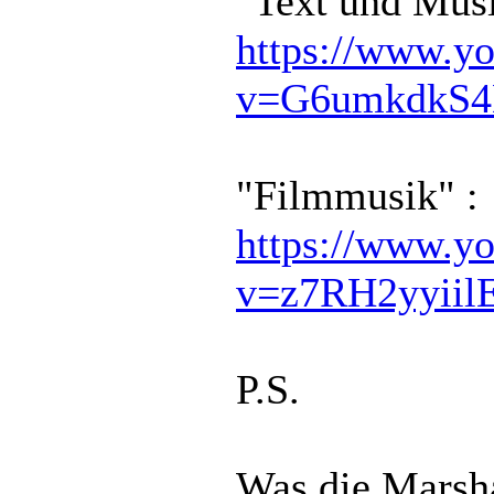
"Text und Mus
https://www.y
v=G6umkdkS
"Filmmusik" :
https://www.y
v=z7RH2yyiil
P.S.
Was die Marsha