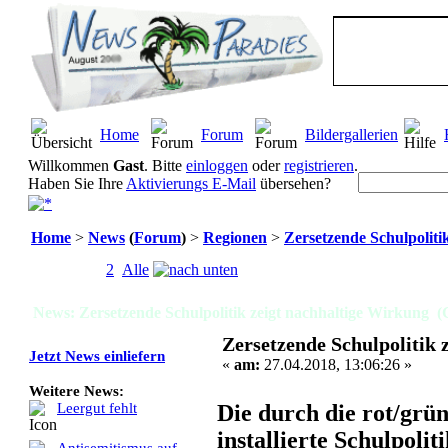
Home
Forum
Bildergallerien
Willkommen
Gast
. Bitte
einloggen
oder
registrieren
.
Haben Sie Ihre
Aktivierungs E-Mail
übersehen?
Home
>
News
(
Forum
)
>
Regionen
>
Zersetzende Schulpoliti
Seiten:
[
1
]
2
Alle
News: Zersetzende Schulpolitik zeigt nachhaltige Wirkung (
Zersetzende Schulpolitik 
Jetzt News einliefern
«
am:
27.04.2018, 13:06:26 »
Weitere News:
Die durch die rot/grü
Leergut fehlt
installierte Schulpoli