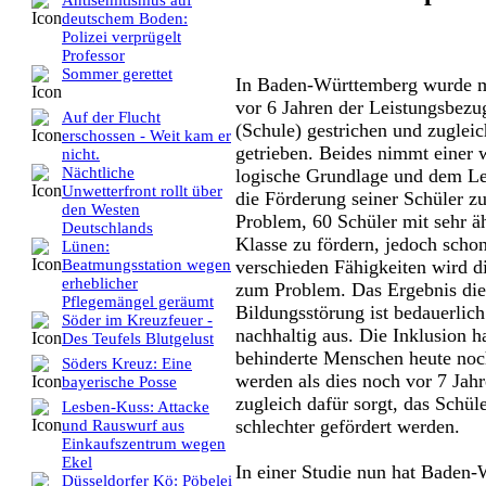
Antisemitismus auf
deutschem Boden:
Polizei verprügelt
Professor
Sommer gerettet
In Baden-Württemberg wurde m
vor 6 Jahren der Leistungsbez
Auf der Flucht
(Schule) gestrichen und zugleic
erschossen - Weit kam er
getrieben. Beides nimmt einer 
nicht.
Nächtliche
logische Grundlage und dem Leh
Unwetterfront rollt über
die Förderung seiner Schüler z
den Westen
Problem, 60 Schüler mit sehr äh
Deutschlands
Klasse zu fördern, jedoch scho
Lünen:
verschieden Fähigkeiten wird di
Beatmungsstation wegen
erheblicher
zum Problem. Das Ergebnis die
Pflegemängel geräumt
Bildungsstörung ist bedauerlich
Söder im Kreuzfeuer -
nachhaltig aus. Die Inklusion ha
Des Teufels Blutgelust
behinderte Menschen heute noch
Söders Kreuz: Eine
werden als dies noch vor 7 Jahr
bayerische Posse
zugleich dafür sorgt, das Schü
Lesben-Kuss: Attacke
schlechter gefördert werden.
und Rauswurf aus
Einkaufszentrum wegen
Ekel
In einer Studie nun hat Baden-
Düsseldorfer Kö: Pöbelei