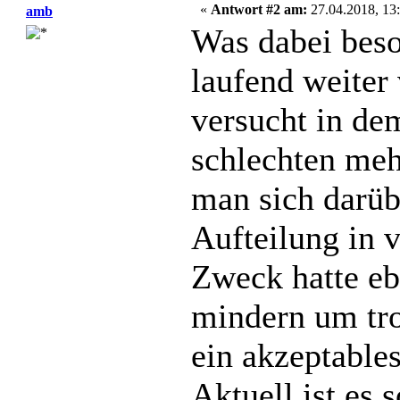
«
Antwort #2 am:
27.04.2018, 13:
amb
Was dabei beso
laufend weite
versucht in de
schlechten mehr
man sich darübe
Aufteilung in 
Zweck hatte eb
mindern um tr
ein akzeptable
Aktuell ist es 