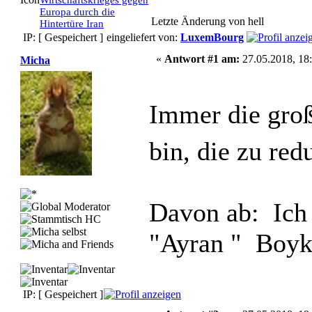
Wirtschaftskrieges gegen
Europa durch die
Letzte Änderung von hell
Hintertüre Iran
IP: [ Gespeichert ]
eingeliefert von:
LuxemBourg
«
Antwort #1 am:
27.05.2018, 18:
Micha
Immer die groß
bin, die zu re
Davon ab: Ich 
"Ayran " Boyk
IP: [ Gespeichert ]