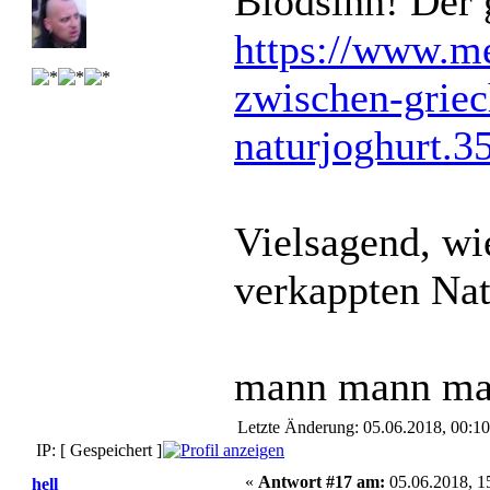
Blödsinn! Der g
https://www.me
zwischen-griec
naturjoghurt.3
Vielsagend, wi
verkappten Nat
mann mann m
Letzte Änderung: 05.06.2018, 00:1
IP: [ Gespeichert ]
«
Antwort #17 am:
05.06.2018, 1
hell