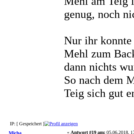
Mehl am Teig is
genug, noch nic
Nur ihr konnt
Mehl zum Back
dann nichts wur
So nach dem Mo
Teig sich gut e
IP: [ Gespeichert ]
«
Antwort #19 am:
05.06.2018, 1
Micha