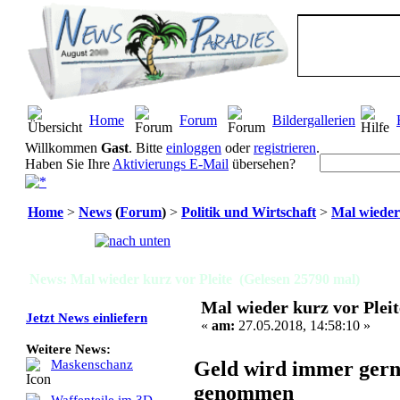
Home
Forum
Bildergallerien
Willkommen
Gast
. Bitte
einloggen
oder
registrieren
.
Haben Sie Ihre
Aktivierungs E-Mail
übersehen?
Home
>
News
(
Forum
)
>
Politik und Wirtschaft
>
Mal wieder 
Seiten:
[
1
]
News: Mal wieder kurz vor Pleite (Gelesen 25790 mal)
Mal wieder kurz vor Pleit
Jetzt News einliefern
«
am:
27.05.2018, 14:58:10 »
Weitere News:
Geld wird immer ger
Maskenschanz
genommen