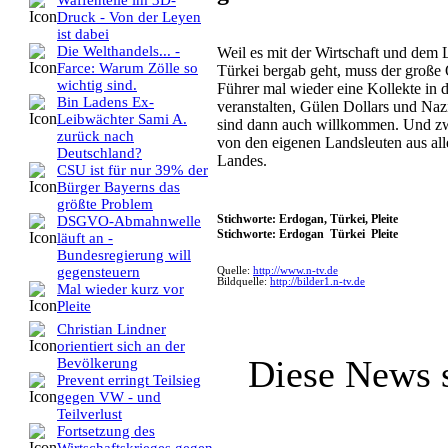
Waffenteile im 3D-
Druck - Von der Leyen
ist dabei
Die Welthandels... -
Weil es mit der Wirtschaft und dem L
Farce: Warum Zölle so
Türkei bergab geht, muss der große
wichtig sind.
Führer mal wieder eine Kollekte in 
Bin Ladens Ex-
veranstalten, Gülen Dollars und Na
Leibwächter Sami A.
sind dann auch willkommen. Und z
zurück nach
von den eigenen Landsleuten aus all
Deutschland?
Landes.
CSU ist für nur 39% der
Bürger Bayerns das
größte Problem
Stichworte: Erdogan, Türkei, Pleite
DSGVO-Abmahnwelle
Stichworte: Erdogan Türkei Pleite
läuft an -
Bundesregierung will
gegensteuern
Quelle:
http://www.n-tv.de
Bildquelle:
http://bilder1.n-tv.de
Mal wieder kurz vor
Pleite
Christian Lindner
orientiert sich an der
Diese News 
Bevölkerung
Prevent erringt Teilsieg
gegen VW - und
Teilverlust
Fortsetzung des