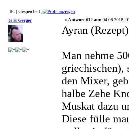
IP: [ Gespeichert ]
«
Antwort #12 am:
04.06.2018, 0
G-H-Gerger
Ayran (Rezept)
Man nehme 500
griechischen), 
den Mixer, gebe
halbe Zehe Kn
Muskat dazu un
Diese fülle ma