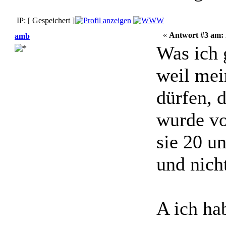
IP: [ Gespeichert ]
«
Antwort #3 am:
amb
Was ich 
weil mei
dürfen, 
wurde vo
sie 20 u
und nich
A ich ha