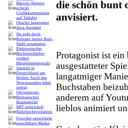
die schön bunt 
Bitcoin-Absturz
schickt
Grafikkartenpreise
anvisiert.
auf Talfahrt
Oracles langsamer
Java-Ausstieg
Na geht doch,
Roboter bauen Ikea-
Stuhl zusammen
Elektronischer
Protagonist ist ein
Rechenschieber
verliert
ausgestatteter Spi
Bürgermeisterwahl
Internet in
Deutschland am
langatmiger Manie
Boden: Auch das
Newsparadies lahm
Buchstaben beizub
gelegt
Olivenkerne:
anderem auf Youtu
Biologisches
Baumaterial
lieblos animiert u
MIT entwickelt
Nebelsichtverfahren
Forscher entwickeln
unsichtbare Maske