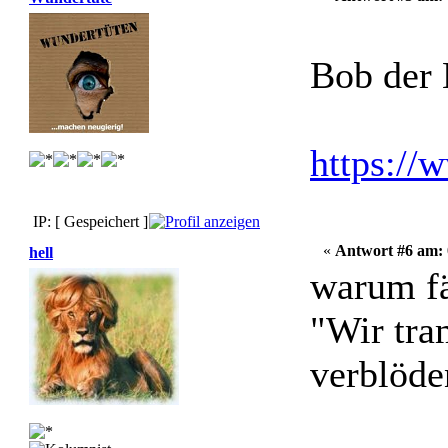
Bob der 
https:/
IP: [ Gespeichert ]
«
Antwort #6 am:
hell
warum fä
"Wir tra
verblöden