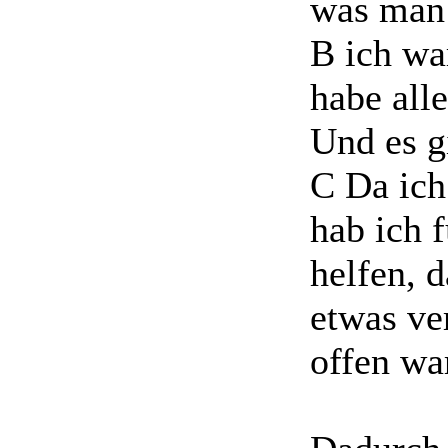
was man 
B ich wa
habe all
Und es g
C Da ich
hab ich f
helfen, d
etwas ve
offen wa