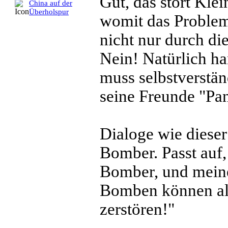
Gut, das stört Kle
China auf der
Überholspur
womit das Problem 
nicht nur durch di
Nein! Natürlich ha
muss selbstverstän
seine Freunde "Pa
Dialoge wie dieser
Bomber. Passt auf,
Bomber, und meine
Bomben können all
zerstören!"