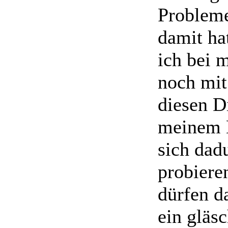
Probleme
damit ha
ich bei 
noch mi
diesen D
meinem B
sich dad
probieren
dürfen d
ein gläs