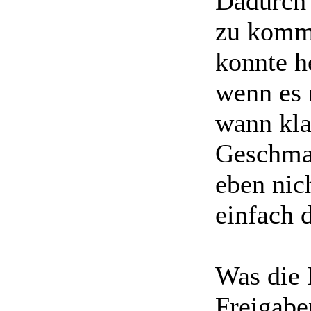
Dadurch 
zu kommt
konnte he
wenn es 
wann kla
Geschmac
eben nic
einfach 
Was die F
Freigabe