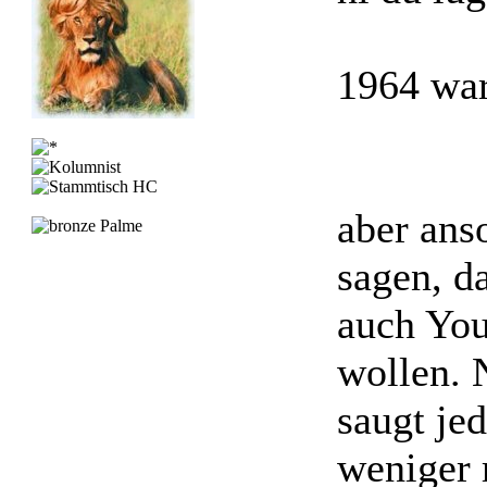
1964 war
aber anso
sagen, d
auch You
wollen. N
saugt je
weniger 