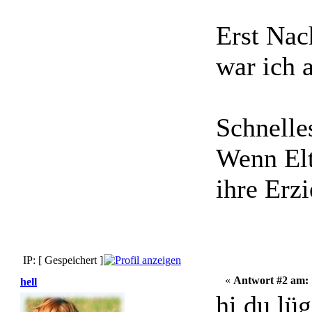
Erst Nac
war ich 
Schnelle
Wenn Elt
ihre Erzi
IP: [ Gespeichert ]
«
Antwort #2 am:
hell
hi du lüg