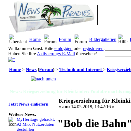
Home
Forum
Bildergallerien
Willkommen
Gast
. Bitte
einloggen
oder
registrieren
.
Haben Sie Ihre
Aktivierungs E-Mail
übersehen?
Home
>
News
(
Forum
)
>
Technik und Internet
>
Kriegserzie
Seiten:
[
1
]
News: Kriegserziehung für Kleinkinder: Youtube machts mö
Kriegserziehung für Kleink
Jetzt News einliefern
«
am:
14.05.2018, 13:42:16 »
Weitere News:
MyHeritage gehackt:
"Bob die Bahn"
92 Mio. Nutzerdaten
gestohlen