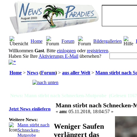
Home
Forum
Bildergallerien
Willkommen
Gast
. Bitte
einloggen
oder
registrieren
.
Haben Sie Ihre
Aktivierungs E-Mail
übersehen?
Home
>
News
(
Forum
)
>
aus aller Welt
>
Mann stirbt nach 
Seiten:
[
1
]
News: Mann stirbt nach Schnecken-Mutprobe (Gelesen 1167
Mann stirbt nach Schnecken-
Jetzt News einliefern
«
am:
05.11.2018, 18:04:57 »
Weitere News:
Weniger Saufen
Mann stirbt nach
Schnecken-
verlängert das
Mutprobe