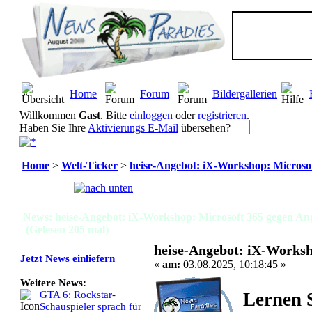
Home
Forum
Bildergallerien
Willkommen
Gast
. Bitte
einloggen
oder
registrieren
.
Haben Sie Ihre
Aktivierungs E-Mail
übersehen?
Home
>
Welt-Ticker
>
heise-Angebot: iX-Workshop: Microsof
Seiten:
[
1
]
News: heise-Angebot: iX-Workshop: Microsoft 365 gegen Ang
(Gelesen 205 mal)
heise-Angebot: iX-Worksh
Jetzt News einliefern
«
am:
03.08.2025, 10:18:45 »
Weitere News:
Lernen 
GTA 6: Rockstar-
Schauspieler sprach für