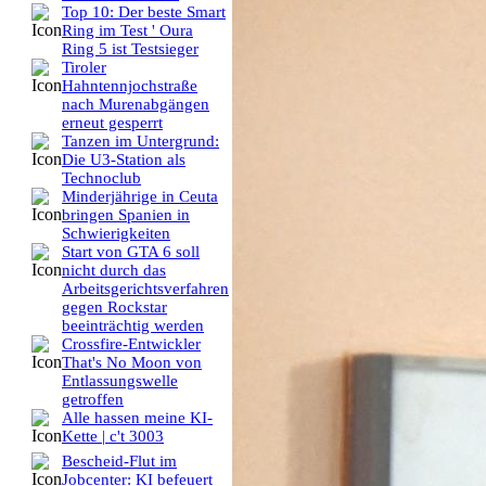
Top 10: Der beste Smart
Ring im Test ' Oura
Ring 5 ist Testsieger
Tiroler
Hahntennjochstraße
nach Murenabgängen
erneut gesperrt
Tanzen im Untergrund:
Die U3-Station als
Technoclub
Minderjährige in Ceuta
bringen Spanien in
Schwierigkeiten
Start von GTA 6 soll
nicht durch das
Arbeitsgerichtsverfahren
gegen Rockstar
beeinträchtig werden
Crossfire-Entwickler
That's No Moon von
Entlassungswelle
getroffen
Alle hassen meine KI-
Kette | c't 3003
Bescheid-Flut im
Jobcenter: KI befeuert