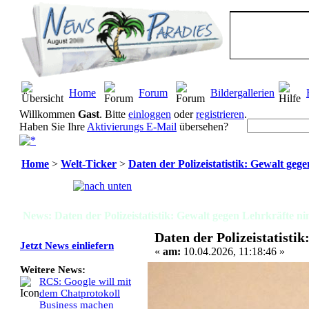
Home
Forum
Bildergallerien
Willkommen
Gast
. Bitte
einloggen
oder
registrieren
.
Haben Sie Ihre
Aktivierungs E-Mail
übersehen?
Home
>
Welt-Ticker
>
Daten der Polizeistatistik: Gewalt ge
Seiten:
[
1
]
News: Daten der Polizeistatistik: Gewalt gegen Lehrkräfte n
Daten der Polizeistatisti
Jetzt News einliefern
«
am:
10.04.2026, 11:18:46 »
Weitere News:
RCS: Google will mit
dem Chatprotokoll
Business machen