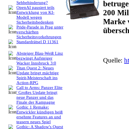
betruge
Sehbehinderung?
OpenAI pausiert teils
200 Mil
Entwicklung von KI-
Modell wegen
Marke v
Sicherheitsbedenken
Pride-Parade in Prag unter
übersch
verschärften
Sicherheitsvorkehrungen
Standardrätsel D 11361
Absteiger Blau-Weiß Linz
bezwingt Aufsteiger
Quelle:
h
Wacker Innsbruck 3:0
Titan Quest 2: Neues
Update bringt mächtige
Spirit-Meisterschaft ins
Action-RPG
Call to Arms: Panzer Elite
' Großes Update bringt
neue Panzer und das
Finale der Kampagne
Gothic 1 Remake:
Entwickler kündigen heiß
ersehnte Features an und
teasern neues Spiel
Gothic: A Shadow's Quest