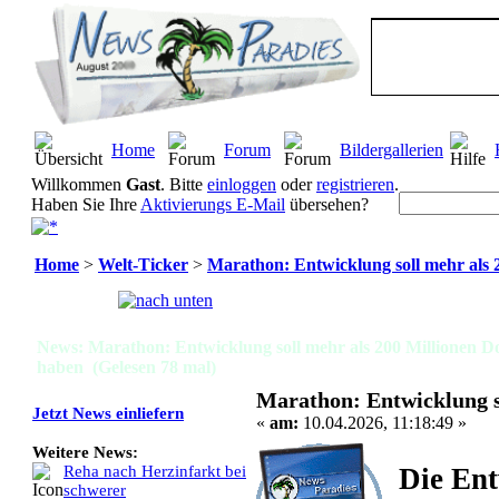
Home
Forum
Bildergallerien
Willkommen
Gast
. Bitte
einloggen
oder
registrieren
.
Haben Sie Ihre
Aktivierungs E-Mail
übersehen?
Home
>
Welt-Ticker
>
Marathon: Entwicklung soll mehr als 
Seiten:
[
1
]
News: Marathon: Entwicklung soll mehr als 200 Millionen Do
haben (Gelesen 78 mal)
Marathon: Entwicklung s
Jetzt News einliefern
«
am:
10.04.2026, 11:18:49 »
Weitere News:
Die En
Reha nach Herzinfarkt bei
schwerer