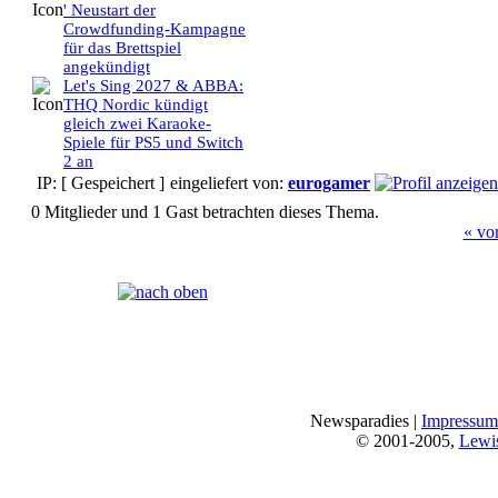
' Neustart der
Crowdfunding-Kampagne
für das Brettspiel
angekündigt
Let's Sing 2027 & ABBA:
THQ Nordic kündigt
gleich zwei Karaoke-
Spiele für PS5 und Switch
2 an
IP: [ Gespeichert ]
eingeliefert von:
eurogamer
0 Mitglieder und 1 Gast betrachten dieses Thema.
« vo
Seiten:
[
1
]
Newsparadies |
Impressum
© 2001-2005,
Lewi