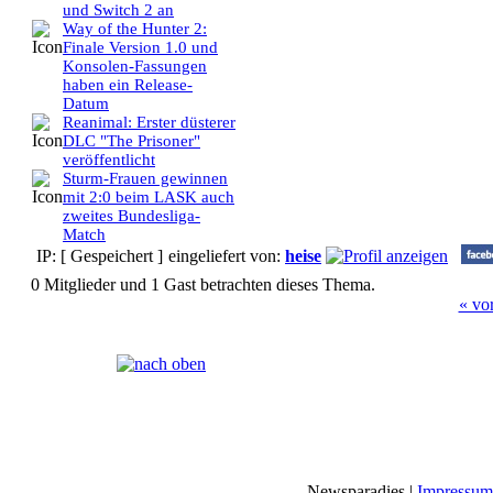
und Switch 2 an
Way of the Hunter 2:
Finale Version 1.0 und
Konsolen-Fassungen
haben ein Release-
Datum
Reanimal: Erster düsterer
DLC "The Prisoner"
veröffentlicht
Sturm-Frauen gewinnen
mit 2:0 beim LASK auch
zweites Bundesliga-
Match
IP: [ Gespeichert ]
eingeliefert von:
heise
0 Mitglieder und 1 Gast betrachten dieses Thema.
« vo
Seiten:
[
1
]
Newsparadies |
Impressum