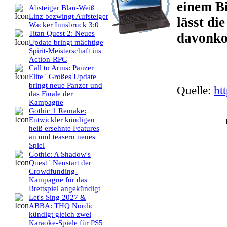
einem Bi
Absteiger Blau-Weiß
Linz bezwingt Aufsteiger
lässt di
Wacker Innsbruck 3:0
Titan Quest 2: Neues
davonk
Update bringt mächtige
Spirit-Meisterschaft ins
Action-RPG
Call to Arms: Panzer
Elite ' Großes Update
bringt neue Panzer und
Quelle:
ht
das Finale der
Kampagne
Gothic 1 Remake:
Entwickler kündigen
heiß ersehnte Features
an und teasern neues
Spiel
Gothic: A Shadow's
Quest ' Neustart der
Crowdfunding-
Kampagne für das
Brettspiel angekündigt
Let's Sing 2027 &
ABBA: THQ Nordic
kündigt gleich zwei
Karaoke-Spiele für PS5