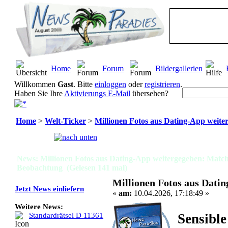
Home
Forum
Bildergallerien
Willkommen
Gast
. Bitte
einloggen
oder
registrieren
.
Haben Sie Ihre
Aktivierungs E-Mail
übersehen?
Home
>
Welt-Ticker
>
Millionen Fotos aus Dating-App weit
Seiten:
[
1
]
News: Millionen Fotos aus Dating-App weitergegeben: Matc
Beobachtung (Gelesen 141 mal)
Millionen Fotos aus Dati
Jetzt News einliefern
«
am:
10.04.2026, 17:18:49 »
Weitere News:
Sensible
Standardrätsel D 11361