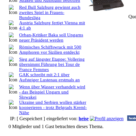
Straßen und Autobahn betroffen
Red Bull Salzburg gewinnt auch
zweites Spiel in Frauen-
Que
Bundesliga
Austria Salzburg fertigt Vienna mit
4:1 ab
Orban-Kritiker Baka soll Ungarns
neuer Präsident werden
Römisches Schiffswrack mit 500
Amphoren vor Sizilien entdeckt
Sieg auf längster Etappe: Vollering
übernimmt Führung bei Tour de
France Femmes
GAK schreibt mit 2:1 über
Aufsteiger Lustenau erstmals an
Wenn über Wasser verhandelt wird
- das Beispiel Ungarn und
Slowakei
Ukraine und Serbien wollen stärker
kooperieren - trotz Belgrads Kreml-
Nähe
IP: [ Gespeichert ]
eingeliefert von:
heise
0 Mitglieder und 1 Gast betrachten dieses Thema.