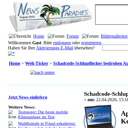
Home
Forum
Bildergallerien
Willkommen
Gast
. Bitte
einloggen
oder
registrieren
.
Haben Sie Ihre
Aktivierungs E-Mail
übersehen?
Home
>
Welt-Ticker
>
Schadcode-Schlupflöcher bedrohen Ap
Seiten:
[
1
]
News: Schadcode-Schlupflöcher bedrohen Apache Airflow un
Schadcode-Schlup
Jetzt News einliefern
«
am:
22.04.2026, 15:1
Weitere News:
Ap
Testsieger: Die beste mobile
Klimaanlage im Test
Ke
Waldbrände in Friaul eskalieren: