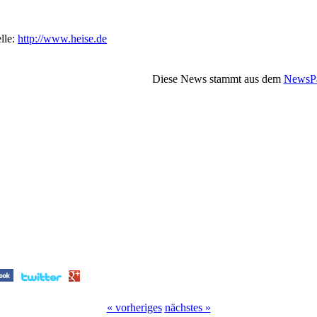
lle:
http://www.heise.de
Diese News stammt aus dem
NewsPa
« vorheriges
nächstes »