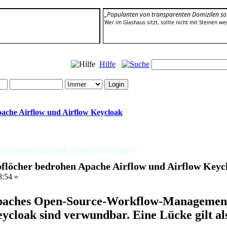
„Populanten von transparenten Domizilen sol
Wer im Glashaus sitzt, sollte nicht mit Steinen we
Hilfe
ache Airflow und Airflow Keycloak
d Airflow Keycloak (Gelesen 144 mal)
flöcher bedrohen Apache Airflow und Airflow Keyc
8:54 »
aches Open-Source-Workflow-Management-
ycloak sind verwundbar. Eine Lücke gilt als