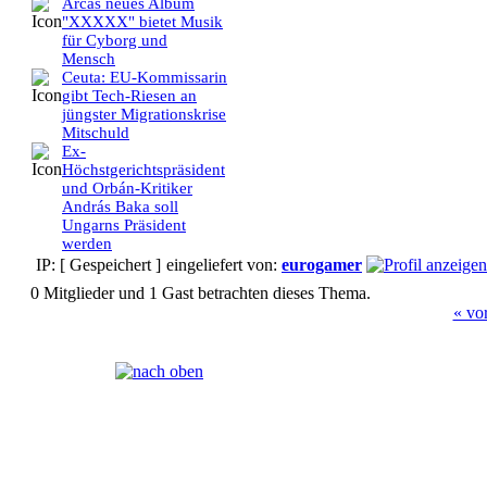
Arcas neues Album
"XXXXX" bietet Musik
für Cyborg und
Mensch
Ceuta: EU-Kommissarin
gibt Tech-Riesen an
jüngster Migrationskrise
Mitschuld
Ex-
Höchstgerichtspräsident
und Orbán-Kritiker
András Baka soll
Ungarns Präsident
werden
IP: [ Gespeichert ]
eingeliefert von:
eurogamer
0 Mitglieder und 1 Gast betrachten dieses Thema.
« vo
Seiten:
[
1
]