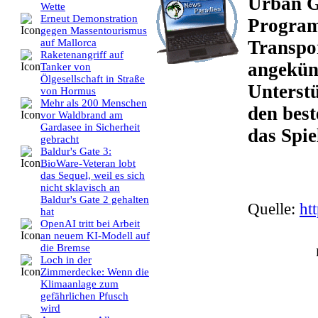
Urban G
Wette
Erneut Demonstration
Program
gegen Massentourismus
Transpo
auf Mallorca
Raketenangriff auf
angekün
Tanker von
Ölgesellschaft in Straße
Unterst
von Hormus
Mehr als 200 Menschen
den best
vor Waldbrand am
Gardasee in Sicherheit
das Spie
gebracht
Baldur's Gate 3:
BioWare-Veteran lobt
das Sequel, weil es sich
nicht sklavisch an
Baldur's Gate 2 gehalten
Quelle:
ht
hat
OpenAI tritt bei Arbeit
an neuem KI-Modell auf
die Bremse
Loch in der
Zimmerdecke: Wenn die
Klimaanlage zum
gefährlichen Pfusch
wird