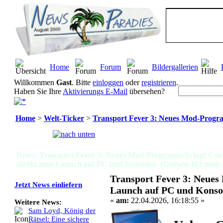
Home
Forum
Bildergallerien
Willkommen
Gast
. Bitte
einloggen
oder
registrieren
.
Haben Sie Ihre
Aktivierungs E-Mail
übersehen?
Home
>
Welt-Ticker
>
Transport Fever 3: Neues Mod-Progr
Seiten:
[
1
]
News: Transport Fever 3: Neues Mod-Programm bringt Com
direkt zum Launch auf PC und Konsolen (Gelesen 162 mal)
Transport Fever 3: Neue
Jetzt News einliefern
Launch auf PC und Konso
«
am:
22.04.2026, 16:18:55 »
Weitere News:
Sam Loyd, König der
Rätsel: Eine sichere