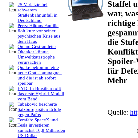
Staffel 
25 Verletzte bei
schwerem
war, was
Straßenbahnunfall in
Deutschland
richtig
Perez Hiltons Familie
gespannt
floh kurz vor seiner
psychischen Krise aus
die Stuf
dem Haus
Oman: Gestrandeter
Konflikt
Öltanker könnte
Umweltkatastrophe
Spoiler-
verursachen
Quake bekommt eine
für Def
neue Gratiskampagne '
und die ist ab sofort
Mehr
spielbar
BYD: In Brasilien rollt
das erste Hybrid-Modell
vom Band
Tabakovic bescherte
Salzburg späten Erfolg
Quelle:
ht
gegen Pafos
Terafab: SpaceX und
Tesla investieren
zunächst 16,8 Milliarden
US-Dollar