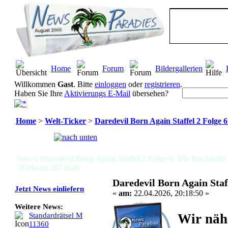
Home
Forum
Bildergallerien
Willkommen
Gast
. Bitte
einloggen
oder
registrieren
.
Haben Sie Ihre
Aktivierungs E-Mail
übersehen?
Home
>
Welt-Ticker
>
Daredevil Born Again Staffel 2 Folge 
Seiten:
[
1
]
News: Daredevil Born Again Staffel 2 Folge 6: Die Rückkehr
(Gelesen 257 mal)
Daredevil Born Again Staf
Jetzt News einliefern
«
am:
22.04.2026, 20:18:50 »
Weitere News:
Wir näh
Standardrätsel M
11360