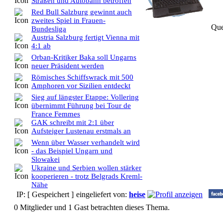
Straßen und Autobahn betroffen
Red Bull Salzburg gewinnt auch
zweites Spiel in Frauen-
Que
Bundesliga
Austria Salzburg fertigt Vienna mit
4:1 ab
Orban-Kritiker Baka soll Ungarns
neuer Präsident werden
Römisches Schiffswrack mit 500
Amphoren vor Sizilien entdeckt
Sieg auf längster Etappe: Vollering
übernimmt Führung bei Tour de
France Femmes
GAK schreibt mit 2:1 über
Aufsteiger Lustenau erstmals an
Wenn über Wasser verhandelt wird
- das Beispiel Ungarn und
Slowakei
Ukraine und Serbien wollen stärker
kooperieren - trotz Belgrads Kreml-
Nähe
IP: [ Gespeichert ]
eingeliefert von:
heise
0 Mitglieder und 1 Gast betrachten dieses Thema.