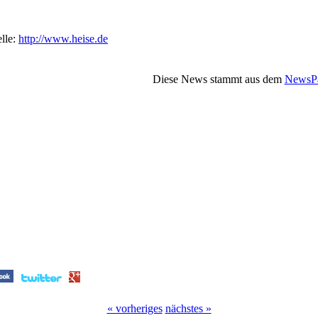
lle:
http://www.heise.de
Diese News stammt aus dem
NewsPa
« vorheriges
nächstes »