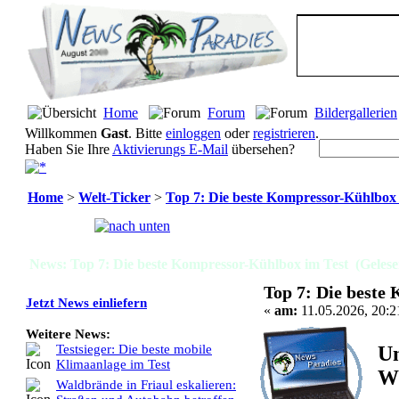
Home
Forum
Bildergallerien
Willkommen
Gast
. Bitte
einloggen
oder
registrieren
.
Haben Sie Ihre
Aktivierungs E-Mail
übersehen?
Home
>
Welt-Ticker
>
Top 7: Die beste Kompressor-Kühlbox 
Seiten:
[
1
]
News: Top 7: Die beste Kompressor-Kühlbox im Test (Gelese
Top 7: Die beste
Jetzt News einliefern
«
am:
11.05.2026, 20:2
Weitere News:
Un
Testsieger: Die beste mobile
Klimaanlage im Test
Wi
Waldbrände in Friaul eskalieren: