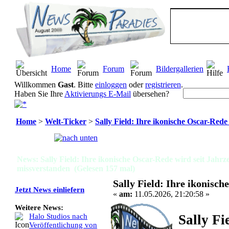
Home
Forum
Bildergallerien
Willkommen
Gast
. Bitte
einloggen
oder
registrieren
.
Haben Sie Ihre
Aktivierungs E-Mail
übersehen?
Home
>
Welt-Ticker
>
Sally Field: Ihre ikonische Oscar-Red
Seiten:
[
1
]
News: Sally Field: Ihre ikonische Oscar-Rede wird seit Jahrz
missverstanden (Gelesen 157 mal)
Sally Field: Ihre ikonisc
Jetzt News einliefern
«
am:
11.05.2026, 21:20:58 »
Weitere News:
Sally Fi
Halo Studios nach
Veröffentlichung von