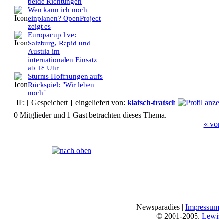
beide Richtungen
Wen kann ich noch
einplanen? OpenProject
zeigt es
Europacup live:
Salzburg, Rapid und
Austria im
internationalen Einsatz
ab 18 Uhr
Sturms Hoffnungen aufs
Rückspiel: "Wir leben
noch"
IP: [ Gespeichert ]
eingeliefert von:
klatsch-tratsch
0 Mitglieder und 1 Gast betrachten dieses Thema.
« vo
Seiten:
[
1
]
Newsparadies |
Impressum
© 2001-2005,
Lewi