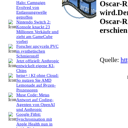
Oscar-R
Halo: Campaign
Evolved von
wird.Der
Entlassungswelle
getroffen
Oscar-R
Nintendo Switch 2:
Konsole knackt 23
erschien
Millionen Verkäufe und
zieht am GameCube
vorbei
Forscher upcyceln PVC
in synthetischen
Schmierstoff
Quelle:
ht
Jetzt offiziell: Anthropic
entwickelt eigene KI-
Chips
heise+ | KI ohne Cloud:
So nutzen Sie AMD
Lemonade auf Ryzen-
Prozessoren
Muse Code: Metas
Antwort auf Coding-
Agenten von OpenAI
und Anthropic
Google Fitbit:
Synchronisation mit
Apple Health nun in